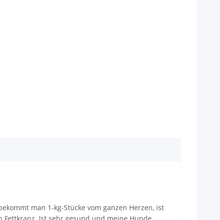
er bekommt man 1-kg-Stücke vom ganzen Herzen, ist
an Fettkranz. Ist sehr gesund und meine Hunde