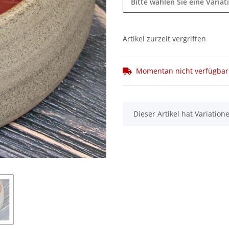
Bitte wählen Sie eine Variat
Artikel zurzeit vergriffen
Momentan nicht verfügbar
x
Dieser Artikel hat Variatio