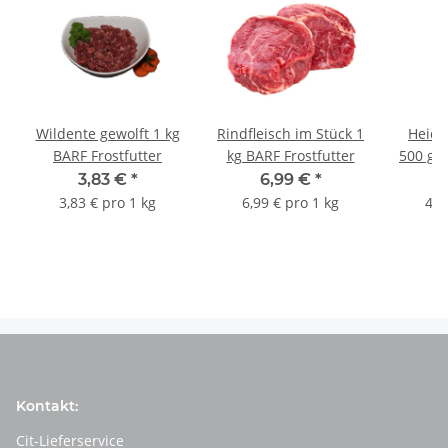
Wildente gewolft 1 kg
Rindfleisch im Stück 1
Heids
BARF Frostfutter
kg BARF Frostfutter
500 g B
3,83 €
*
6,99 €
*
3,83 € pro 1 kg
6,99 € pro 1 kg
4,6
Kontakt:
Cit-Lieferservice