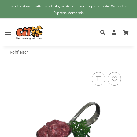
bei Frostware bitte mind. 5kg bestellen - wir empfehlen die Wahl des
Express-Versands
Rohfleisch