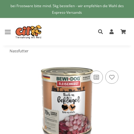
bei Frostware bitte mind. 5kg bestellen - wir empfehlen die Wahl des
Express-Versands
Nassfutter