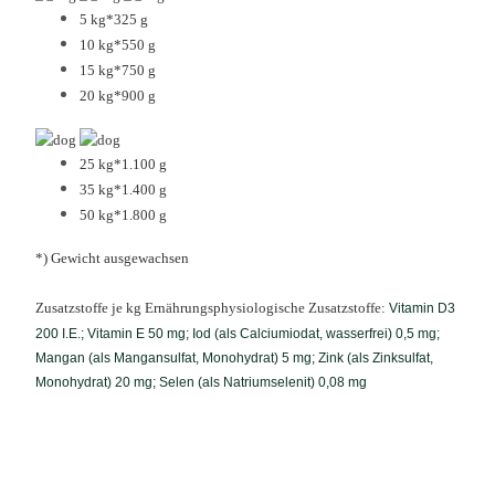
5 kg*
325 g
10 kg*
550 g
15 kg*
750 g
20 kg*
900 g
25 kg*
1.100 g
35 kg*
1.400 g
50 kg*
1.800 g
*) Gewicht ausgewachsen
Zusatzstoffe je kg Ernährungsphysiologische Zusatzstoffe:
Vitamin D3
200 I.E.; Vitamin E 50 mg; Iod (als Calciumiodat, wasserfrei) 0,5 mg;
Mangan (als Mangansulfat, Monohydrat) 5 mg; Zink (als Zinksulfat,
Monohydrat) 20 mg; Selen (als Natriumselenit) 0,08 mg