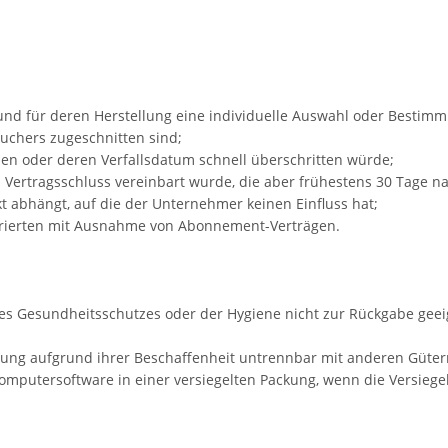
d und für deren Herstellung eine individuelle Auswahl oder Besti
auchers zugeschnitten sind;
nen oder deren Verfallsdatum schnell überschritten würde;
ei Vertragsschluss vereinbart wurde, die aber frühestens 30 Tage 
 abhängt, auf die der Unternehmer keinen Einfluss hat;
ustrierten mit Ausnahme von Abonnement-Verträgen.
des Gesundheitsschutzes oder der Hygiene nicht zur Rückgabe geei
erung aufgrund ihrer Beschaffenheit untrennbar mit anderen Güte
mputersoftware in einer versiegelten Packung, wenn die Versiege