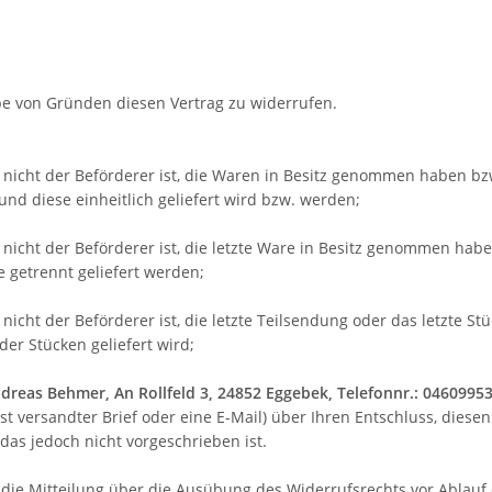
e von Gründen diesen Vertrag zu widerrufen.
r nicht der Beförderer ist, die Waren in Besitz genommen haben bz
und diese einheitlich geliefert wird bzw. werden
;
r nicht der Beförderer ist, die letzte Ware in Besitz genommen h
e getrennt geliefert werden
;
 nicht der Beförderer ist, die letzte Teilsendung oder das letzte S
er Stücken geliefert wird
;
dreas Behmer, An Rollfeld 3, 24852 Eggebek, Telefonnr.: 04609953
ost versandter Brief oder eine E-Mail) über Ihren Entschluss, diese
as jedoch nicht vorgeschrieben ist.
e die Mitteilung über die Ausübung des Widerrufsrechts vor Ablauf