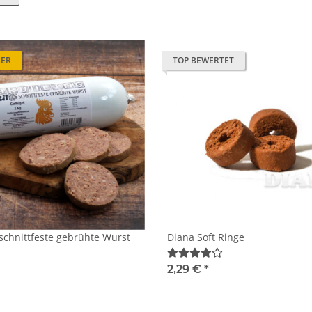
LER
TOP BEWERTET
schnittfeste gebrühte Wurst
Diana Soft Ringe
2,29 €
*