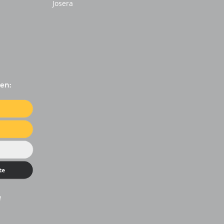
Josera
en: