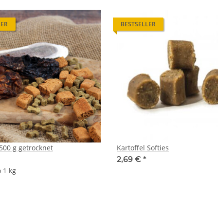
LER
BESTSELLER
500 g getrocknet
Kartoffel Softies
2,69 €
*
o 1 kg