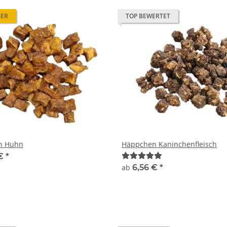
LER
TOP BEWERTET
n Huhn
Häppchen Kaninchenfleisch
 €
*
ab
6,56 €
*