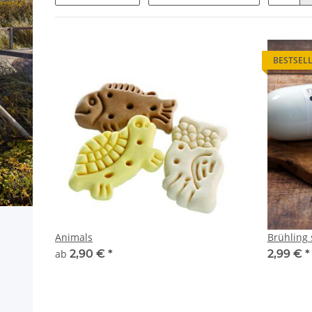
BESTSEL
Animals
Brühling 
ab
2,90 €
*
2,99 €
*