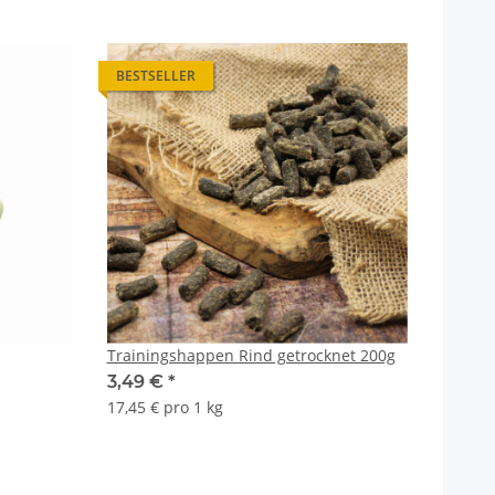
BESTSELLER
Trainingshappen Rind getrocknet 200g
3,49 €
*
17,45 € pro 1 kg