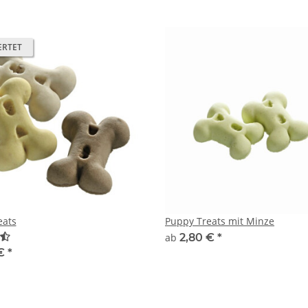
ERTET
eats
Puppy Treats mit Minze
ab
2,80 €
*
 €
*