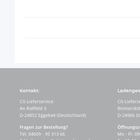
Kontakt:
Ladengesc
Cit-Lieferservice
Cit-Liefers
An Rollfeld 3
Bismarcks
D-24852 Eggebek (Deutschland)
D-24966 S
Fragen zur Bestellung?
Öffnungsz
Tel: 04609 - 95 313 66
Mo - Fr: 09