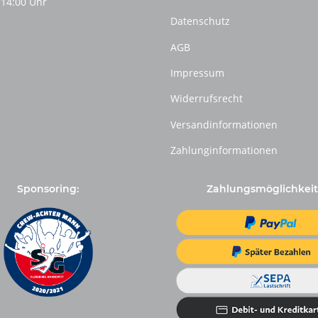
 14:00 Uhr
Datenschutz
AGB
Impressum
Widerrufsrecht
Versandinformationen
Zahlunginformationen
Sponsoring:
Zahlungsmöglichkeit