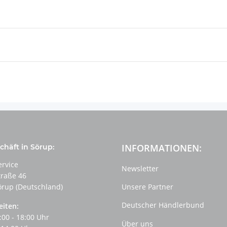
INFORMATIONEN:
häft in Sörup:
ervice
Newsletter
traße 46
örup (Deutschland)
Unsere Partner
Deutscher Händlerbund
eiten:
:00 - 18:00 Uhr
Über uns