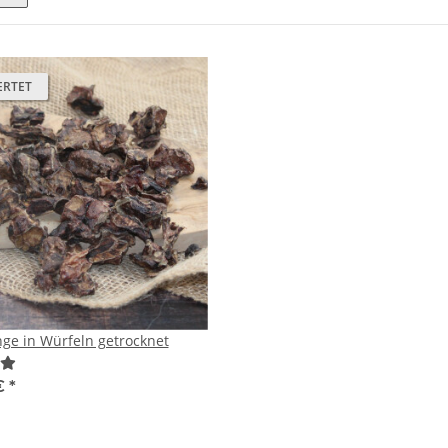
ERTET
ge in Würfeln getrocknet
€
*