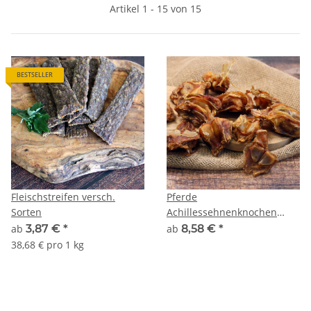
Artikel 1 - 15 von 15
BESTSELLER
Fleischstreifen versch.
Pferde
Sorten
Achillessehnenknochen
getrocknet
ab
3,87 €
*
ab
8,58 €
*
38,68 € pro 1 kg