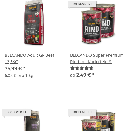
TOP BEWERTET
BELCANDO Adult GF Beef
BELCANDO Super Premium
12,5KG
Rind mit Kartoffeln &
Erbsen
75,99 €
*
ab
2,49 €
*
6,08 € pro 1 kg
TOP BEWERTET
TOP BEWERTET