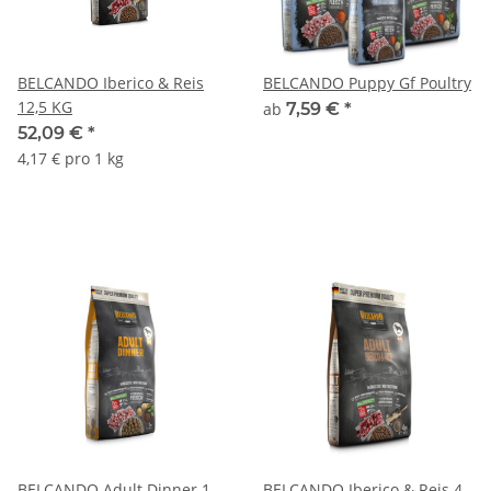
BELCANDO Iberico & Reis
BELCANDO Puppy Gf Poultry
12,5 KG
ab
7,59 €
*
52,09 €
*
4,17 € pro 1 kg
BELCANDO Adult Dinner 1
BELCANDO Iberico & Reis 4