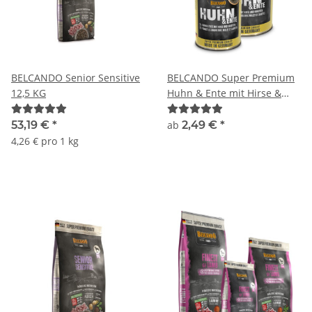
BELCANDO Senior Sensitive
BELCANDO Super Premium
12,5 KG
Huhn & Ente mit Hirse &
Karotten
53,19 €
*
ab
2,49 €
*
4,26 € pro 1 kg