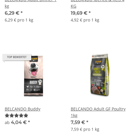
kg
KG
6,29 €
*
19,69 €
*
6,29 € pro 1 kg
4,92 € pro 1 kg
TOP BEWERTET
BELCANDO Buddy
BELCANDO Adult GF Poultry
1kg
ab
4,04 €
*
7,59 €
*
7,59 € pro 1 kg