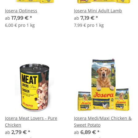
Josera Optiness
Josera Mini Adult Lamb
ab
17,99 €
*
ab
7,19 €
*
6,00 € pro 1 kg
7,99 € pro 1 kg
Josera Meat Lovers - Pure
Josera Medi/Maxi Chicken &
Chicken
Sweet Potato
ab
2,79 €
*
ab
6,89 €
*