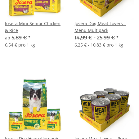
Josera Mini Senior Chicken
Josera Dog Meat Lovers -
& Rice
Menü Multipack
ab
5,89 €
*
14,99 € -
25,99 €
*
6,54 € pro 1 kg
6,25 € - 10,83 € pro 1 kg
Josera Dog Hypoallergenic
Josera Meat Lovers - Pure