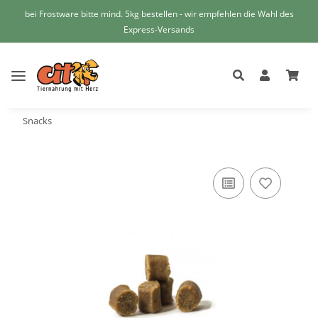
bei Frostware bitte mind. 5kg bestellen - wir empfehlen die Wahl des
Express-Versands
Snacks