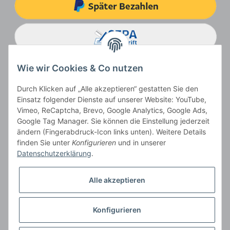
Wie wir Cookies & Co nutzen
Durch Klicken auf „Alle akzeptieren“ gestatten Sie den
Einsatz folgender Dienste auf unserer Website: YouTube,
Vimeo, ReCaptcha, Brevo, Google Analytics, Google Ads,
Google Tag Manager. Sie können die Einstellung jederzeit
ändern (Fingerabdruck-Icon links unten). Weitere Details
Vertrag widerrufen
finden Sie unter
Konfigurieren
und in unserer
Datenschutzerklärung
.
Alle akzeptieren
* Alle Preise inkl. gesetzlicher USt., zzgl.
Versand
, zzgl.
Mindermengenzuschlag
Konfigurieren
Der Gesamtpreis ist abhängig vom Mehrwertsteuersatz des Lieferlandes.
** gilt für Lieferungen innerhalb Deutschlands, Lieferbedingungen für andere
Länder entnehmen Sie bitte der Schaltfläche
Versandinformationen