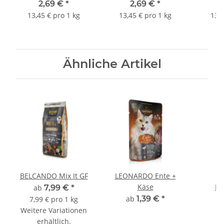
2,69 €
*
2,69 €
*
13,45 € pro 1 kg
13,45 € pro 1 kg
13,4
Ähnliche Artikel
BELCANDO Mix It GF
LEONARDO Ente +
H
Käse
Pf
ab
7,99 €
*
ab
1,39 €
*
a
7,99 € pro 1 kg
Weitere Variationen
erhältlich.