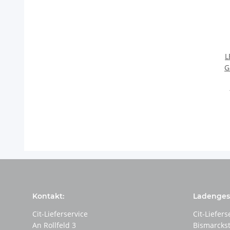
L
G
Kontakt:
Ladengesc
Cit-Lieferservice
Cit-Liefers
An Rollfeld 3
Bismarcks