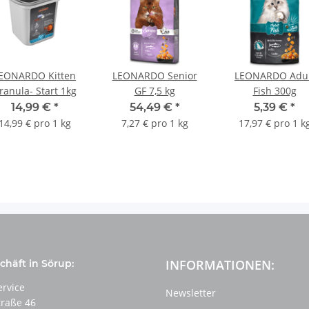
EONARDO Kitten
LEONARDO Senior
LEONARDO Adul
ranula- Start 1kg
GF 7,5 kg
Fish 300g
14,99 €
*
54,49 €
*
5,39 €
*
14,99 € pro 1 kg
7,27 € pro 1 kg
17,97 € pro 1 k
INFORMATIONEN:
häft in Sörup:
ervice
Newsletter
traße 46