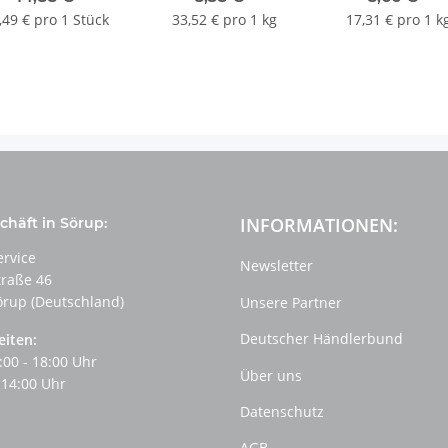
,49 € pro 1 Stück
33,52 € pro 1 kg
17,31 € pro 1 k
INFORMATIONEN:
häft in Sörup:
ervice
Newsletter
traße 46
örup (Deutschland)
Unsere Partner
Deutscher Händlerbund
eiten:
:00 - 18:00 Uhr
Über uns
 14:00 Uhr
Datenschutz
AGB