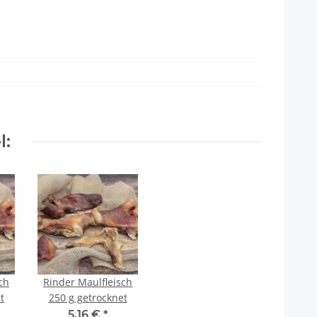
l:
ch
Rinder Maulfleisch
t
250 g getrocknet
5,16 €
*