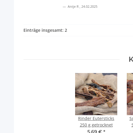
Antje R
,
24.02.2025
Einträge insgesamt: 2
K
Rinder Eutersticks
S
250 g getrocknet
5,69 €
*