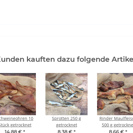
unden kauften dazu folgende Artike
chweineohren 10
Sprotten 250 g
Rinder Maulfleis
Stück getrocknet
getrocknet
500 g getrockne
14,88 €
*
8,38 €
*
8,66 €
*