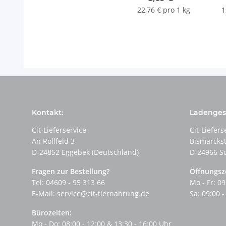
22,76 € pro 1 kg
1
Kontakt:
Ladengesc
Cit-Lieferservice
Cit-Liefers
An Rollfeld 3
Bismarcks
D-24852 Eggebek (Deutschland)
D-24966 S
Fragen zur Bestellung?
Öffnungsz
Tel: 04609 - 95 313 66
Mo - Fr: 09
E-Mail:
service@cit-tiernahrung.de
Sa: 09:00 -
Bürozeiten:
Mo - Do: 08:00 - 12:00 & 13:30 - 16:00 Uhr