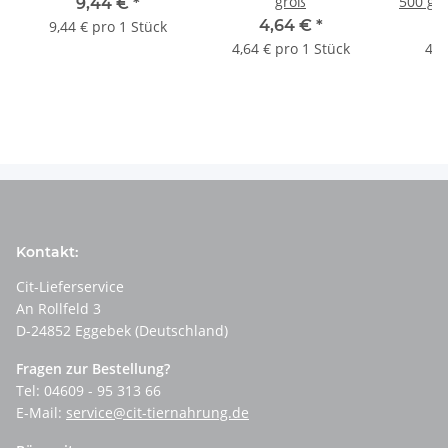
groß
500 g B
9,44 €
*
4,64 €
*
9,44 € pro 1 Stück
4,64 € pro 1 Stück
4,6
Kontakt:
Cit-Lieferservice
An Rollfeld 3
D-24852 Eggebek (Deutschland)
Fragen zur Bestellung?
Tel: 04609 - 95 313 66
E-Mail:
service@cit-tiernahrung.de