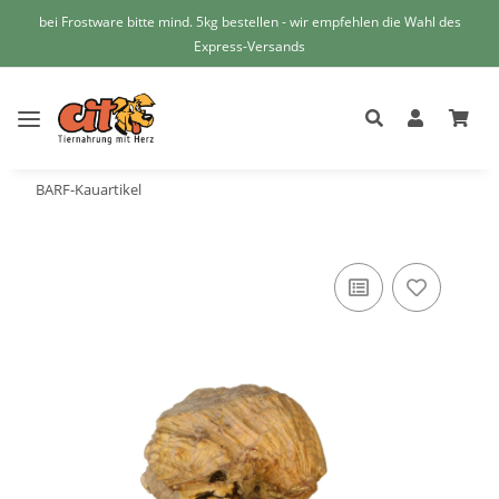
bei Frostware bitte mind. 5kg bestellen - wir empfehlen die Wahl des
Express-Versands
BARF-Kauartikel