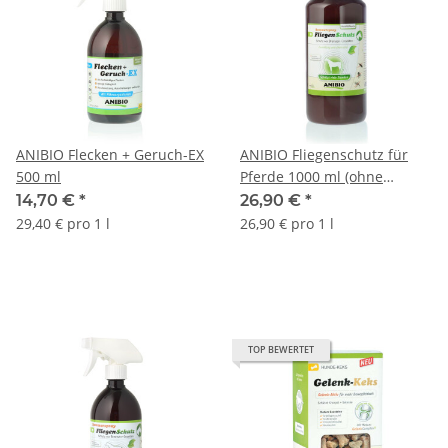
ANIBIO Flecken + Geruch-EX
ANIBIO Fliegenschutz für
500 ml
Pferde 1000 ml (ohne
Sprühkopf)
14,70 €
*
26,90 €
*
29,40 € pro 1 l
26,90 € pro 1 l
TOP BEWERTET