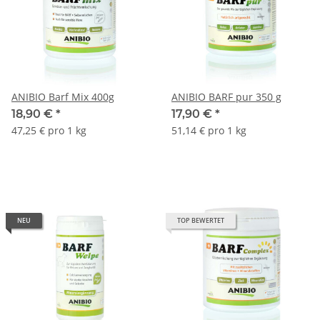
ANIBIO Barf Mix 400g
ANIBIO BARF pur 350 g
18,90 €
*
17,90 €
*
47,25 € pro 1 kg
51,14 € pro 1 kg
NEU
TOP BEWERTET