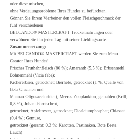
oder diese mischen,
ohne Verdauungsprobleme Ihres Hundes zu befürchten.
Gönnen Sie Ihrem Vierbeiner den vollen Fleischgeschmack der
fünf verschiedenen
BELCANDO® MASTERCRAFT Trockennahrungen oder
verwöhnen Sie ihn jeden Tag mit seiner Lieblingssorte.
Zusammensetzung:
Mit BELCANDO® MASTERCRAFT werden Sie zum Menu
Creator Ihres Hundes!
Frisches Truthahnfleisch (80 %); Amaranth (5,5 %); Erbsenmehl;
Bohnenmehl (Vicia faba);
Kichererbsen, getrocknet; Bierhefe, getrocknet (1 %, Quelle von
Beta-Glucanen und
Mannan-Oligosacchariden); Meeres-Zooplankton, gemahlen (Krill,
0,8 %); Johannisbrotschrot,
getrocknet; Apfeltrester, getrocknet; Dicalciumphosphat; Chiasaat
(0,4 %); Gemüse,
getrocknet (gesamt: 0,3 %; Karotten, Pastinaken, Rote Beete,
Lauch);