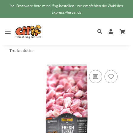
bei Frostware bitte mind. 5kg bestellen - wir empfehlen die Wahl des
Express-Versands
Trockenfutter