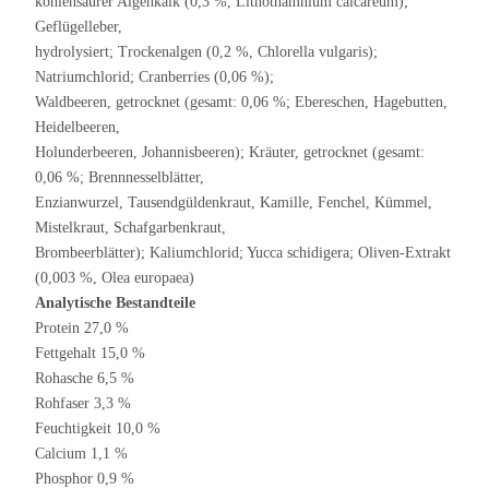
kohlensaurer Algenkalk (0,3 %, Lithothamnium calcareum);
Geflügelleber,
hydrolysiert; Trockenalgen (0,2 %, Chlorella vulgaris);
Natriumchlorid; Cranberries (0,06 %);
Waldbeeren, getrocknet (gesamt: 0,06 %; Ebereschen, Hagebutten,
Heidelbeeren,
Holunderbeeren, Johannisbeeren); Kräuter, getrocknet (gesamt:
0,06 %; Brennnesselblätter,
Enzianwurzel, Tausendgüldenkraut, Kamille, Fenchel, Kümmel,
Mistelkraut, Schafgarbenkraut,
Brombeerblätter); Kaliumchlorid; Yucca schidigera; Oliven-Extrakt
(0,003 %, Olea europaea)
Analytische Bestandteile
Protein 27,0 %
Fettgehalt 15,0 %
Rohasche 6,5 %
Rohfaser 3,3 %
Feuchtigkeit 10,0 %
Calcium 1,1 %
Phosphor 0,9 %