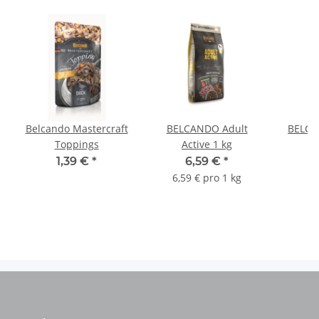
Belcando Mastercraft
BELCANDO Adult
BELCA
Toppings
Active 1 kg
1,39 €
*
6,59 €
*
a
6,59 € pro 1 kg