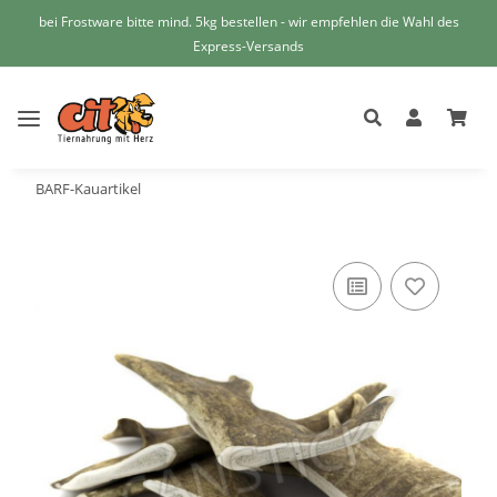
bei Frostware bitte mind. 5kg bestellen - wir empfehlen die Wahl des
Express-Versands
BARF-Kauartikel