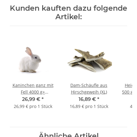
Kunden kauften dazu folgende
Artikel:
Kaninchen ganz mit
Dam-Schäufle aus
Heids
Fell 4000 g+
Hirschgeweih (XL)
500 g B
Frostfutter
26,99 €
*
16,89 €
*
26,99 € pro 1 Stück
16,89 € pro 1 Stück
4,6
Ähnliche Artikel