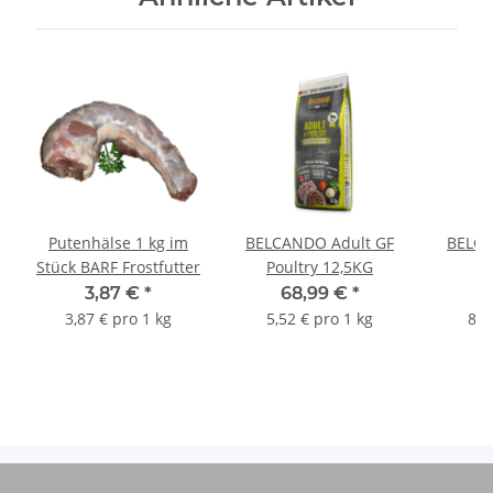
Putenhälse 1 kg im
BELCANDO Adult GF
BELCA
Stück BARF Frostfutter
Poultry 12,5KG
3,87 €
*
68,99 €
*
3,87 € pro 1 kg
5,52 € pro 1 kg
8,2