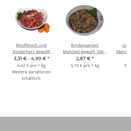
Rindfleisch und
Rinderpansen
Lico
Rinderherz gewolft
Mahlzeit gewolft 500 g
Menü 8
BARF Frostfutter
BARF Frostfutter
3,31 € -
4,99 €
*
2,87 €
*
6,62 € pro 1 kg
5,74 € pro 1 kg
9,9
Weitere Variationen
erhältlich.