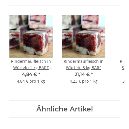
Rindermaulfleisch in
Rindermaulfleisch in
Rind
Würfeln 1 kg BARF
Würfeln 5 kg BARF
Stü
Frostfutter
Frostfutter
F
4,84 €
*
21,14 €
*
4,84 € pro 1 kg
4,23 € pro 1 kg
3,5
Ähnliche Artikel