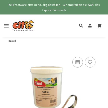
bei Frostware bitte mind. 5kg bestellen - wir empfehlen die Wahl des
Express-Versands
Hund