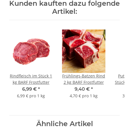
Kunden kauften dazu folgende
Artikel:
Rindfleisch im Stück 1
Frühlings-Batzen Rind
Puten
kg BARF Frostfutter
2 kg BARF Frostfutter
Stück B
6,99 €
*
9,40 €
*
6,99 € pro 1 kg
4,70 € pro 1 kg
3,8
Ähnliche Artikel