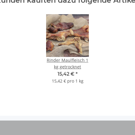
unden kauften dazu folgende Artike
Rinder Maulfleisch 1
kg getrocknet
15,42 €
*
15,42 € pro 1 kg