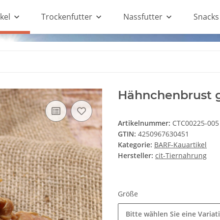
kel
Trockenfutter
Nassfutter
Snacks
Hähnchenbrust g
Artikelnummer:
CTC00225-005
GTIN:
4250967630451
Kategorie:
BARF-Kauartikel
Hersteller:
cit-Tiernahrung
Größe
Bitte wählen Sie eine Variat