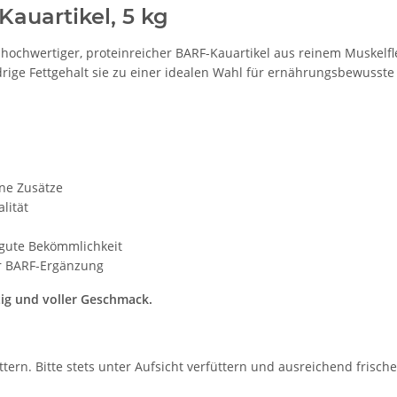
auartikel, 5 kg
 hochwertiger, proteinreicher BARF-Kauartikel aus reinem Muskelf
ige Fettgehalt sie zu einer idealen Wahl für ernährungsbewusste 
ne Zusätze
lität
gute Bekömmlichkeit
r BARF-Ergänzung
tig und voller Geschmack.
rn. Bitte stets unter Aufsicht verfüttern und ausreichend frisches