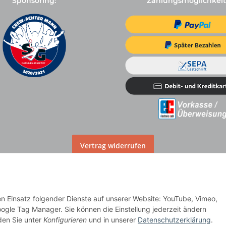
Sponsoring:
Zahlungsmöglichkeit
Vertrag widerrufen
den Einsatz folgender Dienste auf unserer Website: YouTube, Vimeo,
lag
ogle Tag Manager. Sie können die Einstellung jederzeit ändern
nden Sie unter
Konfigurieren
und in unserer
Datenschutzerklärung
.
dere Länder entnehmen Sie bitte der Schaltfläche
Versandinformationen