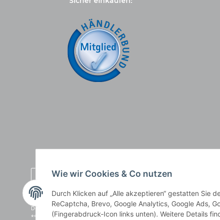
Sicher einkaufen:
Wie wir Cookies & Co nutzen
Durch Klicken auf „Alle akzeptieren“ gestatten Sie 
* Alle Preise inkl. gesetzlicher USt., zzgl.
Versand
, zzgl.
Mindermengenzusch
ReCaptcha, Brevo, Google Analytics, Google Ads, Go
Der Gesamtpreis ist abhängig vom Mehrwertsteuersatz des Lieferlandes.
(Fingerabdruck-Icon links unten). Weitere Details fi
** gilt für Lieferungen innerhalb Deutschlands, Lieferbedingungen für an