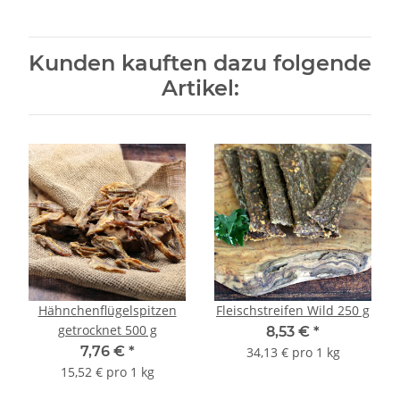
Kunden kauften dazu folgende
Artikel:
Hähnchenflügelspitzen
Fleischstreifen Wild 250 g
getrocknet 500 g
8,53 €
*
7,76 €
*
34,13 € pro 1 kg
15,52 € pro 1 kg