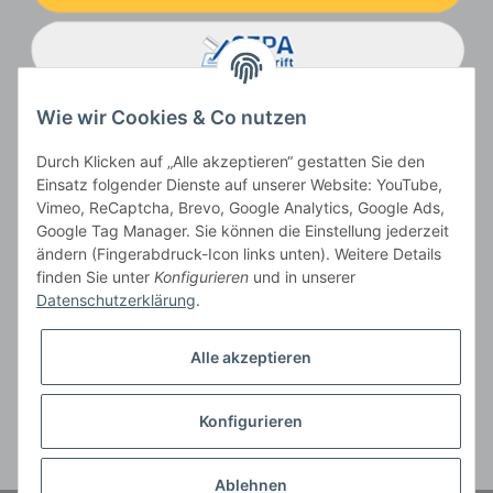
Wie wir Cookies & Co nutzen
Durch Klicken auf „Alle akzeptieren“ gestatten Sie den
Einsatz folgender Dienste auf unserer Website: YouTube,
Vimeo, ReCaptcha, Brevo, Google Analytics, Google Ads,
Google Tag Manager. Sie können die Einstellung jederzeit
ändern (Fingerabdruck-Icon links unten). Weitere Details
Vertrag widerrufen
finden Sie unter
Konfigurieren
und in unserer
Datenschutzerklärung
.
Alle akzeptieren
* Alle Preise inkl. gesetzlicher USt., zzgl.
Versand
, zzgl.
Mindermengenzuschlag
Konfigurieren
Der Gesamtpreis ist abhängig vom Mehrwertsteuersatz des Lieferlandes.
** gilt für Lieferungen innerhalb Deutschlands, Lieferbedingungen für andere
Länder entnehmen Sie bitte der Schaltfläche
Versandinformationen
Ablehnen