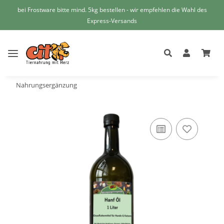
bei Frostware bitte mind. 5kg bestellen - wir empfehlen die Wahl des
Express-Versands
Nahrungsergänzung