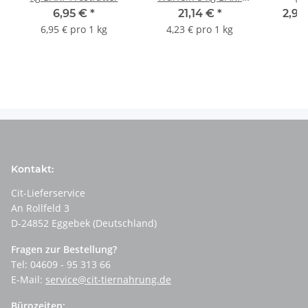
Frostfutter
F
6,95 €
*
21,14 €
*
2,99
6,95 € pro 1 kg
4,23 € pro 1 kg
Kontakt:
Cit-Lieferservice
An Rollfeld 3
D-24852 Eggebek (Deutschland)
Fragen zur Bestellung?
Tel: 04609 - 95 313 66
E-Mail:
service@cit-tiernahrung.de
Bürozeiten: