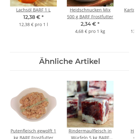
Lachsöl BARF 1 L
Heidschnucken Mix
Kartoff
500 g BARF Frostfutter
12,38 €
*
2,34 €
*
12,38 € pro 1 l
4,68 € pro 1 kg
13,3
Ähnliche Artikel
Putenfleisch gewolft 1
Rindermaulfleisch in
Häh
kg BARF Frostfutter
Würfeln 5 kg BARF
ge