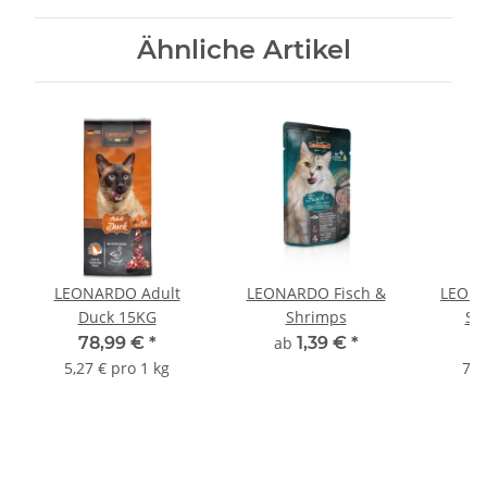
Ähnliche Artikel
LEONARDO Adult
LEONARDO Fisch &
LEONA
Duck 15KG
Shrimps
Sa
78,99 €
*
ab
1,39 €
*
5
5,27 € pro 1 kg
7,2