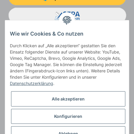
Wie wir Cookies & Co nutzen
Durch Klicken auf „Alle akzeptieren“ gestatten Sie den
Einsatz folgender Dienste auf unserer Website: YouTube,
Vimeo, ReCaptcha, Brevo, Google Analytics, Google Ads,
Google Tag Manager. Sie können die Einstellung jederzeit
ändern (Fingerabdruck-Icon links unten). Weitere Details
Vertrag widerrufen
finden Sie unter
Konfigurieren
und in unserer
Datenschutzerklärung
.
Alle akzeptieren
* Alle Preise inkl. gesetzlicher USt., zzgl.
Versand
, zzgl.
Mindermengenzuschlag
Konfigurieren
Der Gesamtpreis ist abhängig vom Mehrwertsteuersatz des Lieferlandes.
** gilt für Lieferungen innerhalb Deutschlands, Lieferbedingungen für andere
Länder entnehmen Sie bitte der Schaltfläche
Versandinformationen
Ablehnen