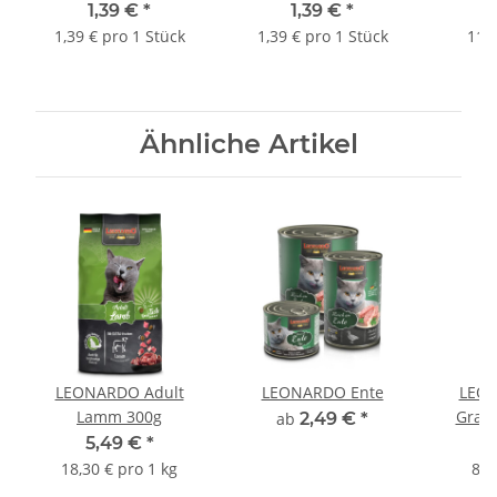
200 g B
1,39 €
*
1,39 €
*
1,39 € pro 1 Stück
1,39 € pro 1 Stück
11,9
Ähnliche Artikel
LEONARDO Adult
LEONARDO Ente
LEON
Lamm 300g
Granu
ab
2,49 €
*
5,49 €
*
4
18,30 € pro 1 kg
8,2