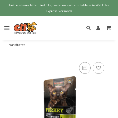
bei Frostware bitte mind. 5kg bestellen - wir empfehlen die Wahl des
Express-Versands
Nassfutter