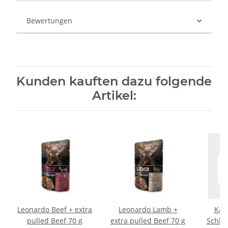
Bewertungen
Kunden kauften dazu folgende
Artikel:
Leonardo Beef + extra
Leonardo Lamb +
Kat
pulled Beef 70 g
extra pulled Beef 70 g
Schle