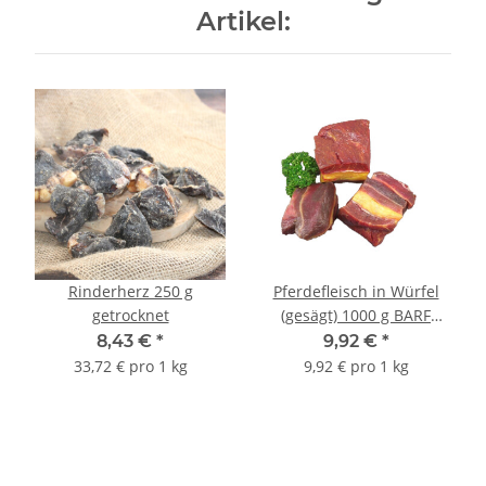
Artikel:
Rinderherz 250 g
Pferdefleisch in Würfel
getrocknet
(gesägt) 1000 g BARF
Frostfutter
8,43 €
*
9,92 €
*
33,72 € pro 1 kg
9,92 € pro 1 kg