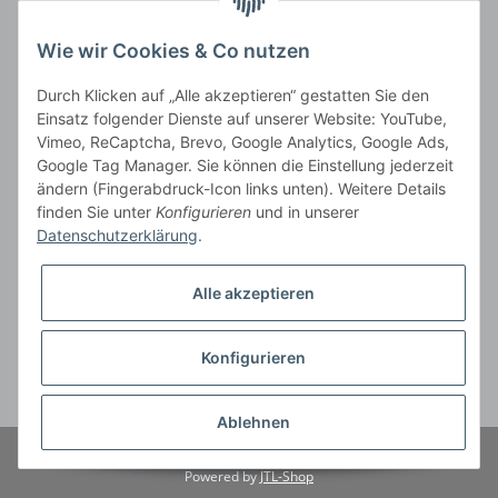
Wie wir Cookies & Co nutzen
Durch Klicken auf „Alle akzeptieren“ gestatten Sie den
Einsatz folgender Dienste auf unserer Website: YouTube,
Vimeo, ReCaptcha, Brevo, Google Analytics, Google Ads,
Google Tag Manager. Sie können die Einstellung jederzeit
ändern (Fingerabdruck-Icon links unten). Weitere Details
Vertrag widerrufen
finden Sie unter
Konfigurieren
und in unserer
Datenschutzerklärung
.
Alle akzeptieren
* Alle Preise inkl. gesetzlicher USt., zzgl.
Versand
, zzgl.
Mindermengenzuschlag
Konfigurieren
Der Gesamtpreis ist abhängig vom Mehrwertsteuersatz des Lieferlandes.
** gilt für Lieferungen innerhalb Deutschlands, Lieferbedingungen für andere
Länder entnehmen Sie bitte der Schaltfläche
Versandinformationen
Ablehnen
© Cit tiernahrung
Powered by
JTL-Shop