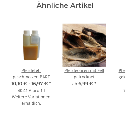
Ähnliche Artikel
Pferdefett
Pferdeohren mit Fell
Pferd
geschmolzen BARF
getrocknet
gekoc
F
10,10 € -
16,97 €
*
ab
6,99 €
*
40,41 € pro 1 l
7,7
Weitere Variationen
erhältlich.