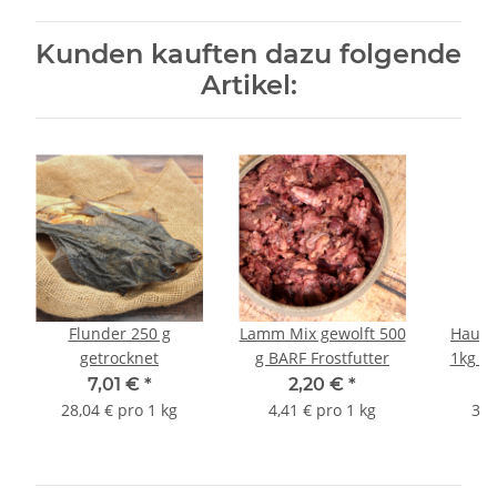
Kunden kauften dazu folgende
Artikel:
Flunder 250 g
Lamm Mix gewolft 500
Hausm
getrocknet
g BARF Frostfutter
1k
7,01 €
*
2,20 €
*
28,04 € pro 1 kg
4,41 € pro 1 kg
3,4