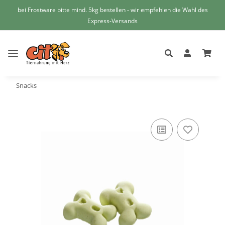
bei Frostware bitte mind. 5kg bestellen - wir empfehlen die Wahl des
Express-Versands
Snacks