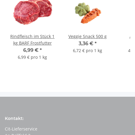
Rindfleisch im Stück 1
Veggie Snack 500 g
An
kg BARF Frostfutter
3,36 €
*
6,99 €
*
6,72 € pro 1 kg
4,9
6,99 € pro 1 kg
Kontakt:
Cit-Lieferservice