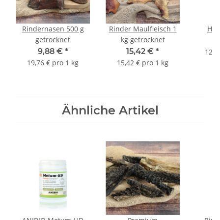
Rindernasen 500 g
Rinder Maulfleisch 1
Hun
getrocknet
kg getrocknet
9,88 €
*
15,42 €
*
12,7
19,76 € pro 1 kg
15,42 € pro 1 kg
Ähnliche Artikel