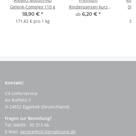
ANIBIO Motum-HD
Premium
Rind
Gelenk-Complex 110 g
Rinderpansen kurz
Stü
getrocknet
F
18,90 €
*
ab
6,20 €
*
171,82 € pro 1 kg
3,3
Kontakt:
Cit-Lieferservice
An Rollfeld 3
D-24852 Eggebek (Deutschland)
Fragen zur Bestellung?
Tel: 04609 - 95 313 66
E-Mail:
service@cit-tiernahrung.de