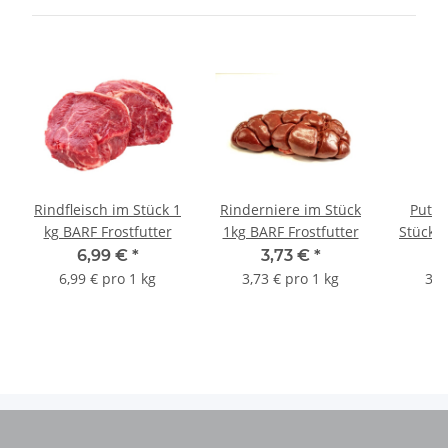
Rindfleisch im Stück 1
Rinderniere im Stück
Puten
kg BARF Frostfutter
1kg BARF Frostfutter
Stück B
6,99 €
*
3,73 €
*
6,99 € pro 1 kg
3,73 € pro 1 kg
3,8