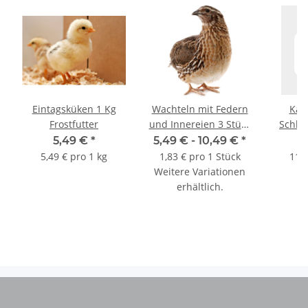
Eintagsküken 1 Kg
Wachteln mit Federn
Kat
Frostfutter
und Innereien 3 Stück
Schle
BARF Frostfutter
200 g B
5,49 €
*
5,49 € -
10,49 €
*
5,49 € pro 1 kg
1,83 € pro 1 Stück
11,9
Weitere Variationen
erhältlich.