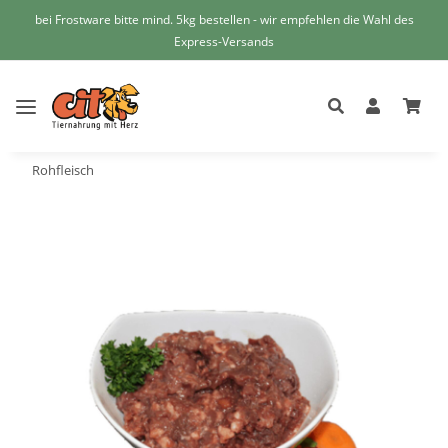
bei Frostware bitte mind. 5kg bestellen - wir empfehlen die Wahl des
Express-Versands
Rohfleisch