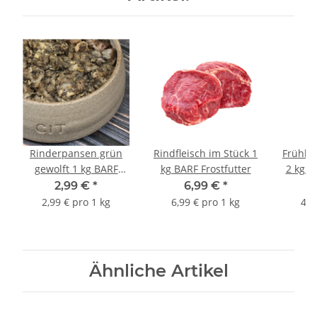
Rinderpansen grün
Rindfleisch im Stück 1
Frühli
gewolft 1 kg BARF
kg BARF Frostfutter
2 kg B
Frostfutter
2,99 €
*
6,99 €
*
2,99 € pro 1 kg
6,99 € pro 1 kg
4,7
Ähnliche Artikel