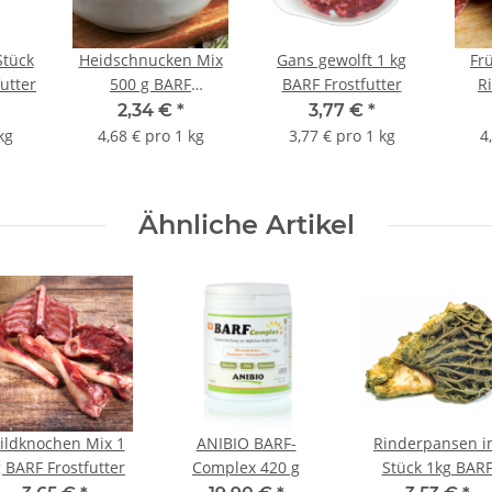
Stück
Heidschnucken Mix
Gans gewolft 1 kg
Fr
utter
500 g BARF
BARF Frostfutter
R
Frostfutter
2,34 €
*
3,77 €
*
kg
4,68 € pro 1 kg
3,77 € pro 1 kg
4
Ähnliche Artikel
ildknochen Mix 1
ANIBIO BARF-
Rinderpansen 
 BARF Frostfutter
Complex 420 g
Stück 1kg BAR
Frostfutter