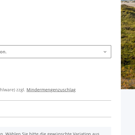
ion.
ühlware) zzgl.
Mindermengenzuschlag
nen. Wählen Sie bitte die gewünschte Variation aus.