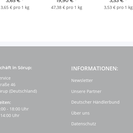
3,65 €
*
19,90 €
*
3,53 €
*
3,65 € pro 1 kg
47,38 € pro 1 kg
3,53 € pro 1 kg
INFORMATIONEN:
häft in Sörup:
ervice
Newsletter
traße 46
örup (Deutschland)
Unsere Partner
Deutscher Händlerbund
eiten:
:00 - 18:00 Uhr
Über uns
 14:00 Uhr
Datenschutz