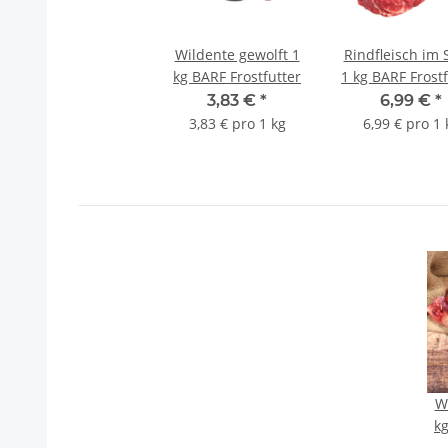
Wildente gewolft 1
Rindfleisch im 
kg BARF Frostfutter
1 kg BARF Frostf
3,83 €
*
6,99 €
*
3,83 € pro 1 kg
6,99 € pro 1 
W
kg