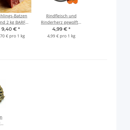
ühlings-Batzen
Rindfleisch und
ind 2 kg BARF
Rinderherz gewolft 1
Frostfutter
kg BARF Frostfutter
9,40 €
*
4,99 €
*
,70 € pro 1 kg
4,99 € pro 1 kg
im
F