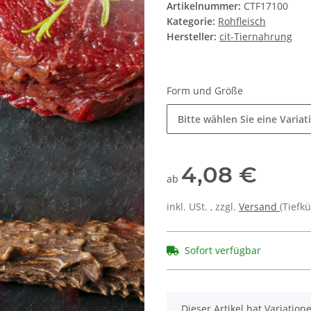
Artikelnummer:
CTF17100
Kategorie:
Rohfleisch
Hersteller:
cit-Tiernahrung
Form und Größe
Bitte wählen Sie eine Variat
4,08 €
ab
inkl. USt. , zzgl.
Versand
(Tiefk
Sofort verfügbar
x
Dieser Artikel hat Variatio