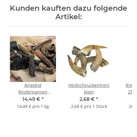
Kunden kauften dazu folgende
Artikel:
Angebot
Heidschnuckenhorn
Rinde
Rinderpansen
klein
250 
Deutsch 1 kg
14,49 €
*
2,68 €
*
getrocknet
14,49 € pro 1 kg
2,68 € pro 1 Stück
20,6