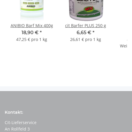
ANIBIO Barf Mix 400g
cit Barfer PLUS 250 g
L
18,90 €
*
6,65 €
*
a
47,25 € pro 1 kg
26,61 € pro 1 kg
4,
Weite
e
Kontakt:
Cit-Lieferservice
An Rollfeld 3