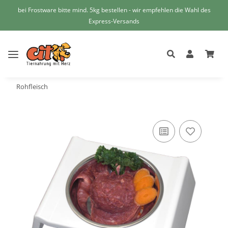
bei Frostware bitte mind. 5kg bestellen - wir empfehlen die Wahl des
Express-Versands
Rohfleisch