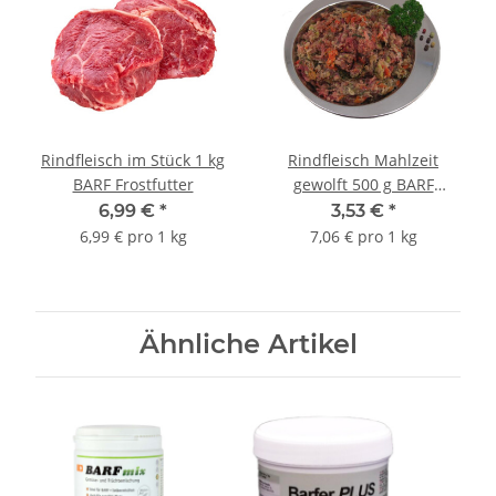
Rindfleisch im Stück 1 kg
Rindfleisch Mahlzeit
BARF Frostfutter
gewolft 500 g BARF
Frostfutter
6,99 €
*
3,53 €
*
6,99 € pro 1 kg
7,06 € pro 1 kg
Ähnliche Artikel