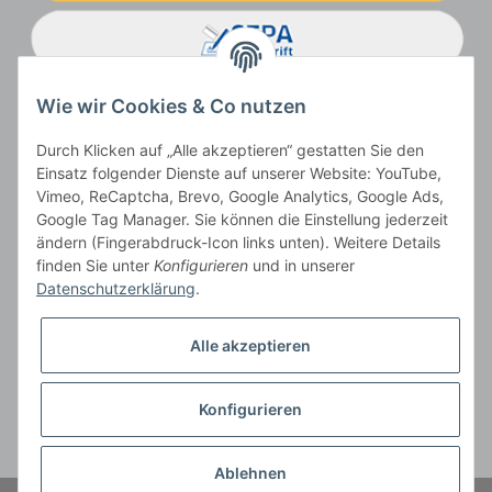
Wie wir Cookies & Co nutzen
Durch Klicken auf „Alle akzeptieren“ gestatten Sie den
Einsatz folgender Dienste auf unserer Website: YouTube,
Vimeo, ReCaptcha, Brevo, Google Analytics, Google Ads,
Google Tag Manager. Sie können die Einstellung jederzeit
ändern (Fingerabdruck-Icon links unten). Weitere Details
Vertrag widerrufen
finden Sie unter
Konfigurieren
und in unserer
Datenschutzerklärung
.
Alle akzeptieren
* Alle Preise inkl. gesetzlicher USt., zzgl.
Versand
, zzgl.
Mindermengenzuschlag
Konfigurieren
Der Gesamtpreis ist abhängig vom Mehrwertsteuersatz des Lieferlandes.
** gilt für Lieferungen innerhalb Deutschlands, Lieferbedingungen für andere
Länder entnehmen Sie bitte der Schaltfläche
Versandinformationen
Ablehnen