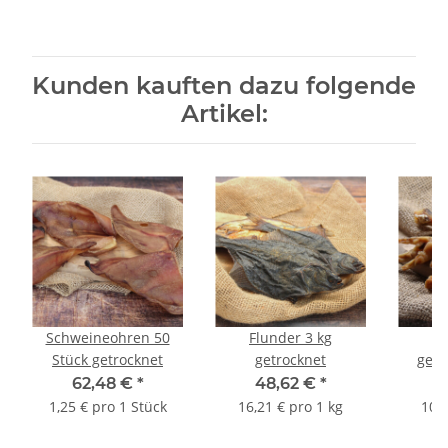
Kunden kauften dazu folgende
Artikel:
Schweineohren 50
Flunder 3 kg
H
Stück getrocknet
getrocknet
getr
62,48 €
*
48,62 €
*
2
1,25 € pro 1 Stück
16,21 € pro 1 kg
10,6