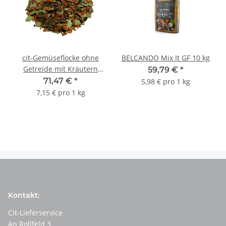
cit-Gemüseflocke ohne
BELCANDO Mix It GF 10 kg
Getreide mit Kräutern
59,79 €
*
BARF 10 Kg
71,47 €
*
5,98 € pro 1 kg
7,15 € pro 1 kg
Kontakt:
Cit-Lieferservice
An Rollfeld 3