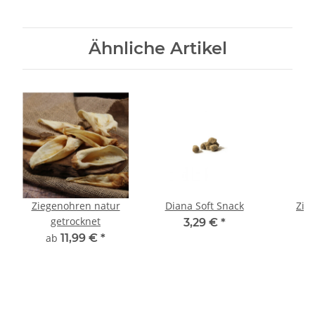
Ähnliche Artikel
Ziegenohren natur
Diana Soft Snack
Zie
getrocknet
g
3,29 €
*
ab
11,99 €
*
a