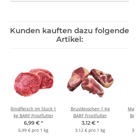
Kunden kauften dazu folgende
Artikel:
Rindfleisch im Stück 1
Brustknochen 1 Kg
Mark
kg BARF Frostfutter
BARF Frostfutter
BARF
6,99 €
*
3,12 €
*
6,99 € pro 1 kg
3,12 € pro 1 kg
3,4