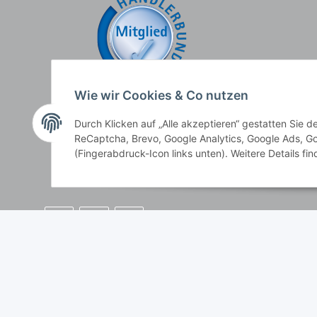
Wie wir Cookies & Co nutzen
Durch Klicken auf „Alle akzeptieren“ gestatten Sie 
ReCaptcha, Brevo, Google Analytics, Google Ads, Go
(Fingerabdruck-Icon links unten). Weitere Details fi
* Alle Preise inkl. gesetzlicher USt., zzgl.
Versand
, zzgl.
Mindermengenzusch
Der Gesamtpreis ist abhängig vom Mehrwertsteuersatz des Lieferlandes.
** gilt für Lieferungen innerhalb Deutschlands, Lieferbedingungen für an