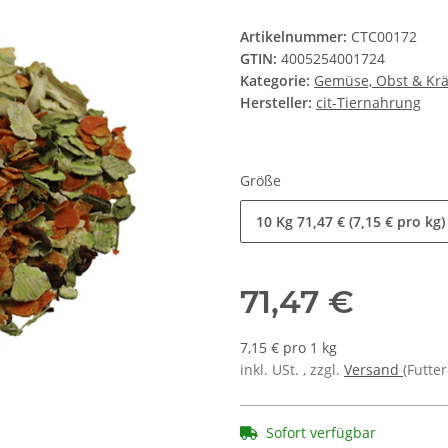
Artikelnummer:
CTC00172
GTIN:
4005254001724
Kategorie:
Gemüse, Obst & Krä
Hersteller:
cit-Tiernahrung
Größe
10 Kg
71,47 € (7,15 € pro kg)
71,47 €
7,15 € pro 1 kg
inkl. USt. , zzgl.
Versand
(Futte
Sofort verfügbar