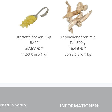
Kartoffelflocken 5 kg
Kaninchenohren mit
BARF
Fell 500 g
57,67 €
*
15,49 €
*
11,53 € pro 1 kg
30,98 € pro 1 kg
INFORMATIONEN:
häft in Sörup: