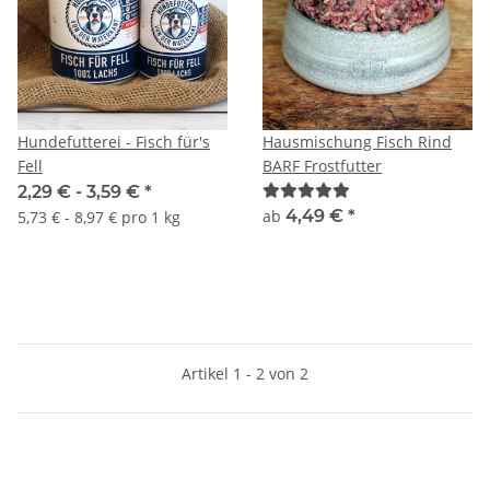
Hundefutterei - Fisch für's
Hausmischung Fisch Rind
Fell
BARF Frostfutter
2,29 € -
3,59 €
*
ab
4,49 €
*
5,73 € - 8,97 € pro 1 kg
Artikel 1 - 2 von 2