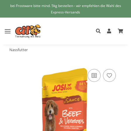
bei Frostware bitte mind. 5kg bestellen - wir empfehlen die Wahl des
Express-Versands
Nassfutter