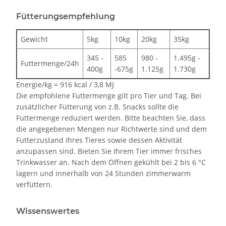
Fütterungsempfehlung
Gewicht
5kg
10kg
20kg
35kg
345 -
585
980 -
1.495g -
Futtermenge/24h
400g
-675g
1.125g
1.730g
Energie/kg = 916 kcal / 3,8 MJ
Die empfohlene Futtermenge gilt pro Tier und Tag. Bei
zusätzlicher Fütterung von z.B. Snacks sollte die
Futtermenge reduziert werden. Bitte beachten Sie, dass
die angegebenen Mengen nur Richtwerte sind und dem
Futterzustand Ihres Tieres sowie dessen Aktivität
anzupassen sind. Bieten Sie Ihrem Tier immer frisches
Trinkwasser an. Nach dem Öffnen gekühlt bei 2 bis 6 °C
lagern und innerhalb von 24 Stunden zimmerwarm
verfüttern.
Wissenswertes