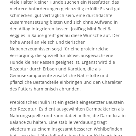
Viele Halter kleiner Hunde suchen ein Nassfutter, das
mehrere Anforderungen gleichzeitig erfüllt: Es soll gut
schmecken, gut verträglich sein, eine durchdachte
Zusammensetzung bieten und sich ohne Aufwand in
den Alltag integrieren lassen. JosiDog Mini Beef &
Veggies in Sauce greift genau diese Wünsche auf. Der
hohe Anteil an Fleisch und tierischen
Nebenerzeugnissen sorgt für eine proteinreiche
Versorgung, die speziell für aktive, ausgewachsene
Hunde kleiner Rassen geeignet ist. Ergänzt wird die
Rezeptur durch Erbsen und Karotten, die als
Gemüsekomponente zusätzliche Nährstoffe und
pflanzliche Bestandteile einbringen und den Charakter
des Futters harmonisch abrunden.
Prebiotisches Inulin ist ein gezielt eingesetzter Baustein
der Rezeptur. Es dient ausgewählten Darmbakterien als
Nahrungsquelle und kann dabei helfen, die Darmflora in
Balance zu halten. Eine stabile Verdauung trägt
wiederum zu einem insgesamt besseren Wohlbefinden
bei – von der Nährstoffaufnahme bis zur Kotkonsistenz.