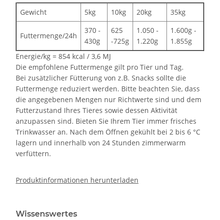
Gewicht
5kg
10kg
20kg
35kg
370 -
625
1.050 -
1.600g -
Futtermenge/24h
430g
-725g
1.220g
1.855g
Energie/kg = 854 kcal / 3,6 MJ
Die empfohlene Futtermenge gilt pro Tier und Tag.
Bei zusätzlicher Fütterung von z.B. Snacks sollte die
Futtermenge reduziert werden. Bitte beachten Sie, dass
die angegebenen Mengen nur Richtwerte sind und dem
Futterzustand Ihres Tieres sowie dessen Aktivität
anzupassen sind. Bieten Sie Ihrem Tier immer frisches
Trinkwasser an. Nach dem Öffnen gekühlt bei 2 bis 6 °C
lagern und innerhalb von 24 Stunden zimmerwarm
verfüttern.
Produktinformationen herunterladen
Wissenswertes