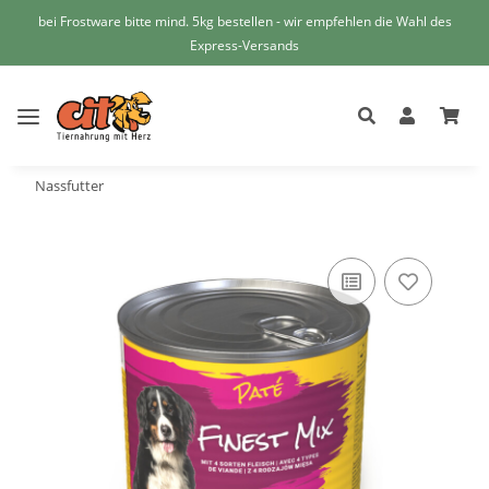
bei Frostware bitte mind. 5kg bestellen - wir empfehlen die Wahl des
Express-Versands
Nassfutter