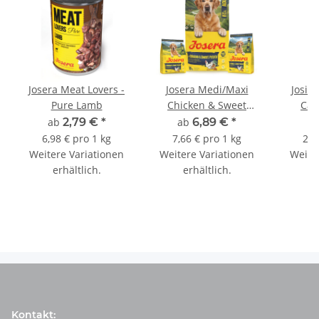
Josera Meat Lovers -
Josera Medi/Maxi
JosiD
Pure Lamb
Chicken & Sweet
Car
Potato
ab
2,79 €
*
ab
6,89 €
*
a
6,98 € pro 1 kg
7,66 € pro 1 kg
2,7
Weitere Variationen
Weitere Variationen
Weite
erhältlich.
erhältlich.
e
Kontakt: