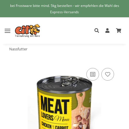
bei Frostware bitte mind. 5kg bestellen - wir empfehlen die Wahl des
Express-Versands
Nassfutter