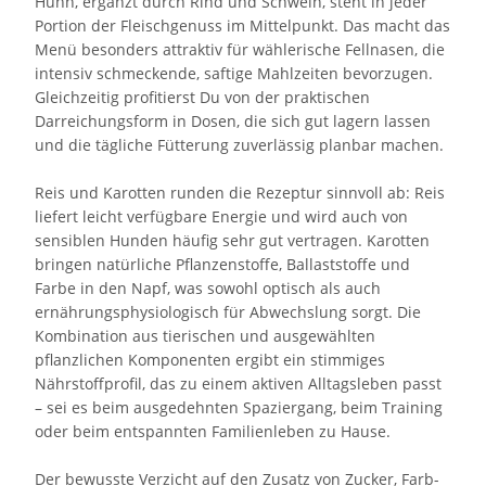
Huhn, ergänzt durch Rind und Schwein, steht in jeder
Portion der Fleischgenuss im Mittelpunkt. Das macht das
Menü besonders attraktiv für wählerische Fellnasen, die
intensiv schmeckende, saftige Mahlzeiten bevorzugen.
Gleichzeitig profitierst Du von der praktischen
Darreichungsform in Dosen, die sich gut lagern lassen
und die tägliche Fütterung zuverlässig planbar machen.
Reis und Karotten runden die Rezeptur sinnvoll ab: Reis
liefert leicht verfügbare Energie und wird auch von
sensiblen Hunden häufig sehr gut vertragen. Karotten
bringen natürliche Pflanzenstoffe, Ballaststoffe und
Farbe in den Napf, was sowohl optisch als auch
ernährungsphysiologisch für Abwechslung sorgt. Die
Kombination aus tierischen und ausgewählten
pflanzlichen Komponenten ergibt ein stimmiges
Nährstoffprofil, das zu einem aktiven Alltagsleben passt
– sei es beim ausgedehnten Spaziergang, beim Training
oder beim entspannten Familienleben zu Hause.
Der bewusste Verzicht auf den Zusatz von Zucker, Farb-