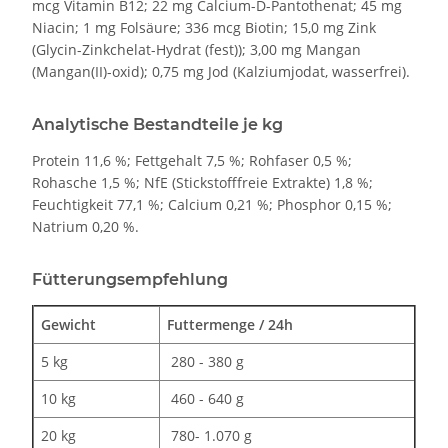
mcg Vitamin B12; 22 mg Calcium-D-Pantothenat; 45 mg
Niacin; 1 mg Folsäure; 336 mcg Biotin; 15,0 mg Zink
(Glycin-Zinkchelat-Hydrat (fest)); 3,00 mg Mangan
(Mangan(II)-oxid); 0,75 mg Jod (Kalziumjodat, wasserfrei).
Analytische Bestandteile je kg
Protein 11,6 %; Fettgehalt 7,5 %; Rohfaser 0,5 %;
Rohasche 1,5 %; NfE (Stickstofffreie Extrakte) 1,8 %;
Feuchtigkeit 77,1 %; Calcium 0,21 %; Phosphor 0,15 %;
Natrium 0,20 %.
Fütterungsempfehlung
Gewicht
Futtermenge / 24h
5 kg
280 - 380 g
10 kg
460 - 640 g
20 kg
780- 1.070 g