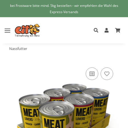
bei Frostware bitte mind. 5kg bestellen - wir empfehlen die Wahl des
Express-Versands
Nassfutter