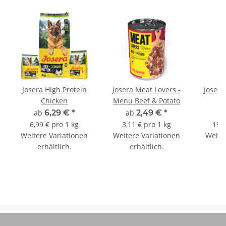
Josera High Protein
Josera Meat Lovers -
Josera
Chicken
Menu Beef & Potato
ab
6,29 €
*
ab
2,49 €
*
a
6,99 € pro 1 kg
3,11 € pro 1 kg
19,8
Weitere Variationen
Weitere Variationen
Weite
erhältlich.
erhältlich.
e