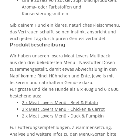
Ohne Zusatz von Zucker, Soja, Milchprodukten,
Aroma- oder Farbstoffen und
Konservierungsmitteln
Gib deinem Hund ein klares, natürliches Fleischmenü,
das Vertrauen schafft, seinen Instinkt anspricht und
euch jeden Tag durch puren Genuss verbindet.
Produktbeschreibung
Wir haben unseren Josera Meat Lovers Multipack
aus den drei beliebtesten Menü - Nassfutter-Dosen
zusammengestellt, damit etwas Abwechslung in den
Napf kommt: Rind, Hühnchen und Ente, jeweils mit
leckerem und nahrhaftem Gemüse dazu.
Für grosse und kleine Hunde als 6 x 400g und 6 x 800,
bestehend aus:
2 x Meat Lovers Menü - Beef & Potato
2 x Meat Lovers Menü - Chicken & Carrot
2 x Meat Lovers Menü - Duck & Pumpkin
Für Fütterungsempfehlungen, Zusammensetzung,
Analyse und weitere Infos zu den Menü-Sorten bitte