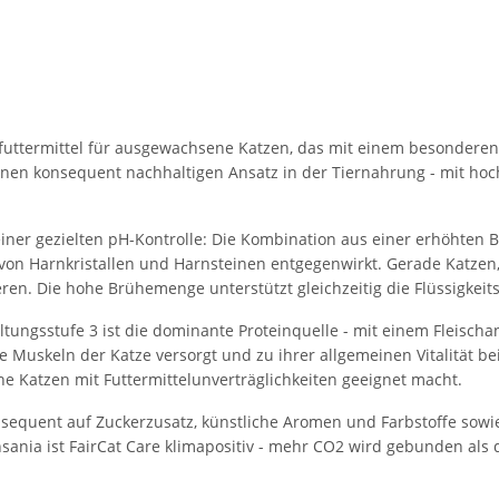
einfuttermittel für ausgewachsene Katzen, das mit einem besonder
inen konsequent nachhaltigen Ansatz in der Tiernahrung - mit hoc
seiner gezielten pH-Kontrolle: Die Kombination aus einer erhöhten
g von Harnkristallen und Harnsteinen entgegenwirkt. Gerade Katz
eren. Die hohe Brühemenge unterstützt gleichzeitig die Flüssigkei
ungsstufe 3 ist die dominante Proteinquelle - mit einem Fleischan
die Muskeln der Katze versorgt und zu ihrer allgemeinen Vitalität be
e Katzen mit Futtermittelunverträglichkeiten geeignet macht.
onsequent auf Zuckerzusatz, künstliche Aromen und Farbstoffe so
sania ist FairCat Care klimapositiv - mehr CO2 wird gebunden als