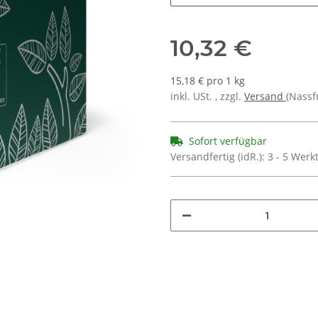
10,32 €
15,18 € pro 1 kg
inkl. USt. , zzgl.
Versand
(Nassf
Sofort verfügbar
Versandfertig (idR.):
3 - 5 Wer