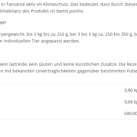
 in Tansania aktiv im Klimaschutz. Das bedeutet, dass durch die
imabilanz des Produkts ist damit positiv.
en?
ewicht: bis 3 kg bis zu 250 g, bei 3 bis 5 kg ca. 250 bis 350 g, be
m individuellen Tier angepasst werden.
 kein Getreide, kein Gluten und keine künstlichen Zusätze. Die Reze
zen mit bekannten Unverträglichkeiten gegenüber bestimmten Futte
0,80 k
0,68
k
680,0