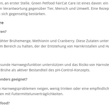
n, an erster Stelle. Green Petfood FairCat Care ist eines davon: ei
von Verantwortung gegenüber Tier, Mensch und Umwelt. Eine Rezep
 sich gegenseitig bestärken.
re
zen?
erhöhter Brühemenge, Methionin und Cranberry. Diese Zutaten un
 Bereich zu halten, der der Entstehung von Harnkristallen und H
gesunde Harnwegsfunktion unterstützen und das Risiko von Harnste
Brühe als aktiver Bestandteil des pH-Control-Konzepts.
onders geeignet?
 zu Harnwegsproblemen neigen, wenig trinken oder eine empfindlic
n mit Futtermittelunverträglichkeiten.
tfood?