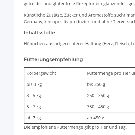
getreide- und glutenfreie Rezeptur ein glänzendes, gep
Künstliche Zusätze, Zucker und Aromastoffe sucht man 
Germany, klimapositiv produziert und ohne Tierversuche
Inhaltsstoffe
Hühnchen aus artgerechterer Haltung (Herz, Fleisch, Le
Fütterungsempfehlung
Körpergewicht
Futtermenge pro Tier u
bis 3 kg
bis 250 g
3 - 5 kg
250 - 350 g
5 - 7 kg
350 - 450 g
ab 7 kg
ab 450 g
Die empfohlene Futtermenge gilt pro Tier und Tag.