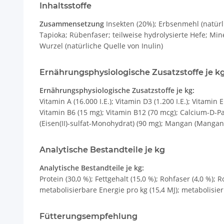
Inhaltsstoffe
Zusammensetzung
Insekten (20%); Erbsenmehl (natürli
Tapioka; Rübenfaser; teilweise hydrolysierte Hefe; Min
Wurzel (natürliche Quelle von Inulin)
Ernährungsphysiologische Zusatzstoffe je k
Ernährungsphysiologische Zusatzstoffe je kg:
Vitamin A (16.000 I.E.); Vitamin D3 (1.200 I.E.); Vitam
Vitamin B6 (15 mg); Vitamin B12 (70 mcg); Calcium-D-Pan
(Eisen(II)-sulfat-Monohydrat) (90 mg); Mangan (Mangan(II
Analytische Bestandteile je kg
Analytische Bestandteile je kg:
Protein (30,0 %); Fettgehalt (15,0 %); Rohfaser (4,0 %);
metabolisierbare Energie pro kg (15,4 MJ); metabolisier
Fütterungsempfehlung