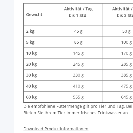
Aktivität / Tag
Aktivität /
Gewicht
bis 1 Std.
bis 3 St
2 kg
45 g
50 g
5 kg
85 g
100 g
10 kg
145 g
170 g
20 kg
245 g
285 g
30 kg
330 g
385 g
40 kg
410 g
475 g
60 kg
555 g
645 g
Die empfohlene Futtermenge gilt pro Tier und Tag. Bei
Bieten Sie ihrem Tier immer frisches Trinkwasser an.
Download Produktinformationen