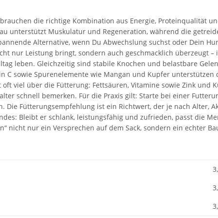
 brauchen die richtige Kombination aus Energie, Proteinqualität un
eau unterstützt Muskulatur und Regeneration, während die getrei
spannende Alternative, wenn Du Abwechslung suchst oder Dein Hund 
ht nur Leistung bringt, sondern auch geschmacklich überzeugt – i
Alltag leben. Gleichzeitig sind stabile Knochen und belastbare Gel
in C sowie Spurenelemente wie Mangan und Kupfer unterstützen 
t oft viel über die Fütterung: Fettsäuren, Vitamine sowie Zink un
alter schnell bemerken. Für die Praxis gilt: Starte bei einer Futt
 Die Fütterungsempfehlung ist ein Richtwert, der je nach Alter, Ak
s: Bleibt er schlank, leistungsfähig und zufrieden, passt die Me
n“ nicht nur ein Versprechen auf dem Sack, sondern ein echter Bau
3
3
3