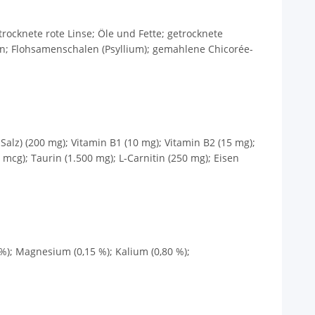
rocknete rote Linse; Öle und Fette; getrocknete
ein; Flohsamenschalen (Psyllium); gemahlene Chicorée-
Salz) (200 mg); Vitamin B1 (10 mg); Vitamin B2 (15 mg);
mcg); Taurin (1.500 mg); L-Carnitin (250 mg); Eisen
5 %); Magnesium (0,15 %); Kalium (0,80 %);