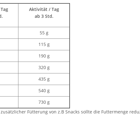
 Tag
Aktivität / Tag
d.
ab 3 Std.
55 g
115 g
190 g
320 g
435 g
540 g
730 g
 zusätzlicher Fütterung von z.B Snacks sollte die Futtermenge redu