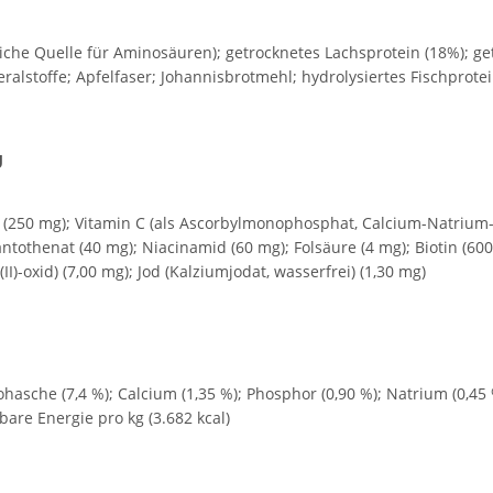
che Quelle für Aminosäuren); getrocknetes Lachsprotein (18%); get
eralstoffe; Apfelfaser; Johannisbrotmehl; hydrolysiertes Fischprot
g
in E (250 mg); Vitamin C (als Ascorbylmonophosphat, Calcium-Natrium-
tothenat (40 mg); Niacinamid (60 mg); Folsäure (4 mg); Biotin (600 
)-oxid) (7,00 mg); Jod (Kalziumjodat, wasserfrei) (1,30 mg)
 Rohasche (7,4 %); Calcium (1,35 %); Phosphor (0,90 %); Natrium (0,4
bare Energie pro kg (3.682 kcal)