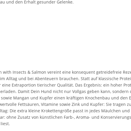
bau und den Erhalt gesunder Gelenke.
n with Insects & Salmon vereint eine konsequent getreidefreie Reze
im Alltag und bei Abenteuern brauchen. Statt auf klassische Prote
r eine Extraportion tierischer Qualität. Das Ergebnis: ein hoher Pr
erladen. Damit Dein Hund nicht nur Vollgas geben kann, sondern d
sowie Mangan und Kupfer einen kräftigen Knochenbau und den Erha
ertvolle Fettsäuren, Vitamine sowie Zink und Kupfer: Sie tragen 
ltag: Die extra kleine Krokettengröße passt in jedes Mäulchen und
lar: ohne Zusatz von künstlichen Farb-, Aroma- und Konservierungs
iest.