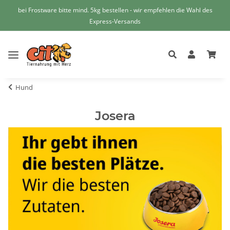
bei Frostware bitte mind. 5kg bestellen - wir empfehlen die Wahl des
Express-Versands
Hund
Josera