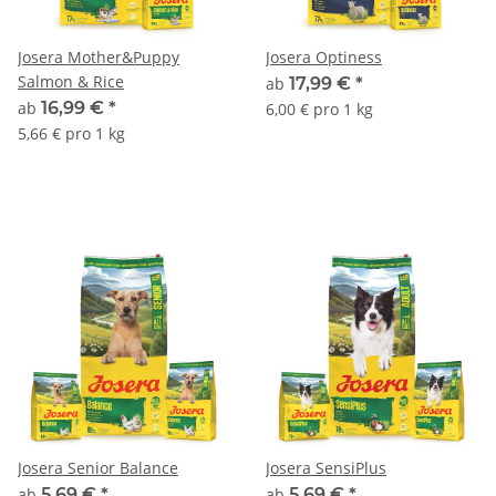
Josera Mother&Puppy
Josera Optiness
Salmon & Rice
ab
17,99 €
*
ab
16,99 €
*
6,00 € pro 1 kg
5,66 € pro 1 kg
Josera Senior Balance
Josera SensiPlus
ab
5,69 €
*
ab
5,69 €
*