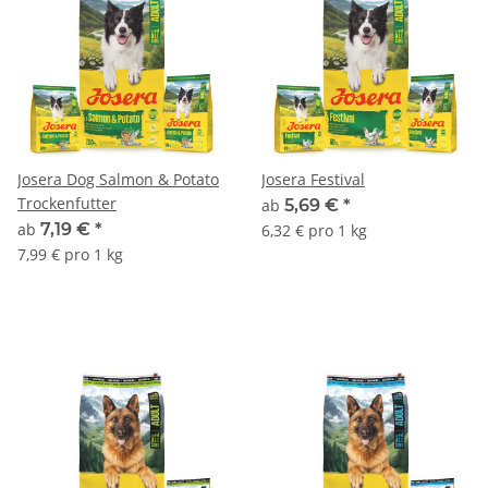
Josera Dog Salmon & Potato
Josera Festival
Trockenfutter
ab
5,69 €
*
ab
7,19 €
*
6,32 € pro 1 kg
7,99 € pro 1 kg