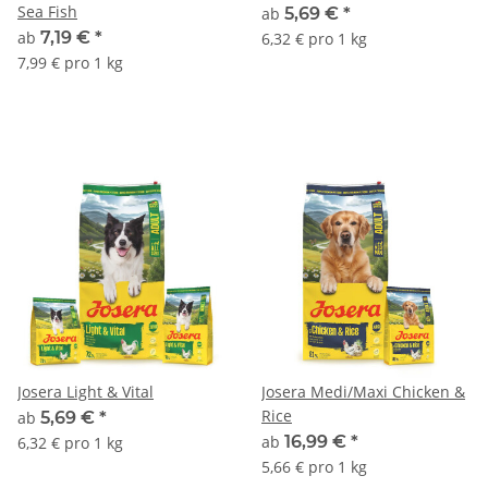
Sea Fish
ab
5,69 €
*
ab
7,19 €
*
6,32 € pro 1 kg
7,99 € pro 1 kg
Josera Light & Vital
Josera Medi/Maxi Chicken &
Rice
ab
5,69 €
*
ab
16,99 €
*
6,32 € pro 1 kg
5,66 € pro 1 kg