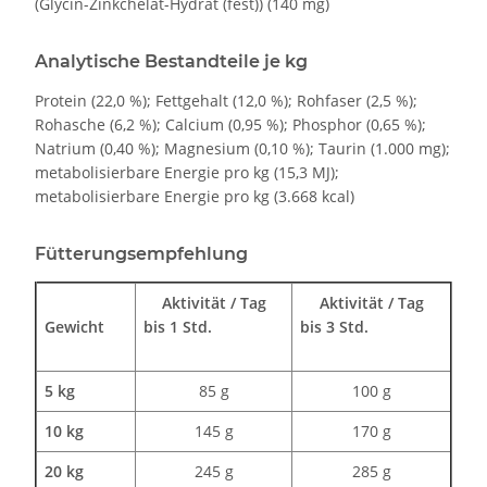
(Glycin-Zinkchelat-Hydrat (fest)) (140 mg)
Analytische Bestandteile je kg
Protein (22,0 %); Fettgehalt (12,0 %); Rohfaser (2,5 %);
Rohasche (6,2 %); Calcium (0,95 %); Phosphor (0,65 %);
Natrium (0,40 %); Magnesium (0,10 %); Taurin (1.000 mg);
metabolisierbare Energie pro kg (15,3 MJ);
metabolisierbare Energie pro kg (3.668 kcal)
Fütterungsempfehlung
Aktivität / Tag
Aktivität / Tag
Gewicht
bis 1 Std.
bis 3 Std.
5 kg
85 g
100 g
10 kg
145 g
170 g
20 kg
245 g
285 g