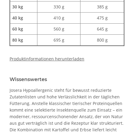
30 kg
330 g
385 g
40 kg
410 g
475 g
60 kg
560 g
645 g
80 kg
695 g
800 g
Produktinformationen herunterladen
Wissenswertes
Josera Hypoallergenic steht für bewusst reduzierte
Zutatenlisten und hohe Verlässlichkeit in der täglichen
Fütterung. Anstelle klassischer tierischer Proteinquellen
kommt eine selektierte Insektenquelle zum Einsatz – ein
moderner, ressourcenschonender Ansatz, der von Natur
aus gut verträglich ist und die Rezeptur klar strukturiert.
Die Kombination mit Kartoffel und Erbse liefert leicht