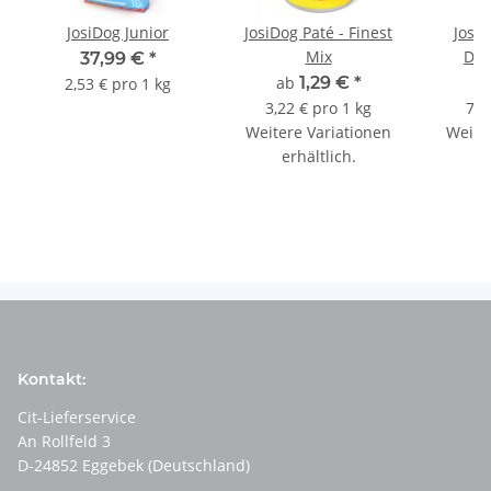
JosiDog Junior
JosiDog Paté - Finest
Joser
Mix
Duc
37,99 €
*
ab
1,29 €
*
a
2,53 € pro 1 kg
3,22 € pro 1 kg
7,4
Weitere Variationen
Weite
erhältlich.
e
Kontakt:
Cit-Lieferservice
An Rollfeld 3
D-24852 Eggebek (Deutschland)