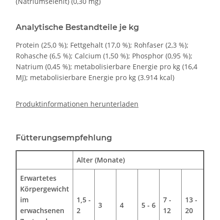
(Natriumselenit) (0,30 mg)
Analytische Bestandteile je kg
Protein (25,0 %); Fettgehalt (17,0 %); Rohfaser (2,3 %);
Rohasche (6,5 %); Calcium (1,50 %); Phosphor (0,95 %);
Natrium (0,45 %); metabolisierbare Energie pro kg (16,4
MJ); metabolisierbare Energie pro kg (3.914 kcal)
Produktinformationen herunterladen
Fütterungsempfehlung
Alter (Monate)
Erwartetes
Körpergewicht
im
1,5 -
7 -
13 -
3
4
5 - 6
erwachsenen
2
12
20