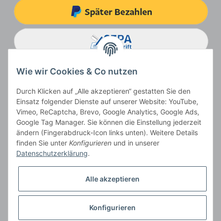
Wie wir Cookies & Co nutzen
Durch Klicken auf „Alle akzeptieren“ gestatten Sie den
Einsatz folgender Dienste auf unserer Website: YouTube,
Vimeo, ReCaptcha, Brevo, Google Analytics, Google Ads,
Google Tag Manager. Sie können die Einstellung jederzeit
ändern (Fingerabdruck-Icon links unten). Weitere Details
Vertrag widerrufen
finden Sie unter
Konfigurieren
und in unserer
Datenschutzerklärung
.
Alle akzeptieren
* Alle Preise inkl. gesetzlicher USt., zzgl.
Versand
, zzgl.
Mindermengenzuschlag
Konfigurieren
Der Gesamtpreis ist abhängig vom Mehrwertsteuersatz des Lieferlandes.
** gilt für Lieferungen innerhalb Deutschlands, Lieferbedingungen für andere