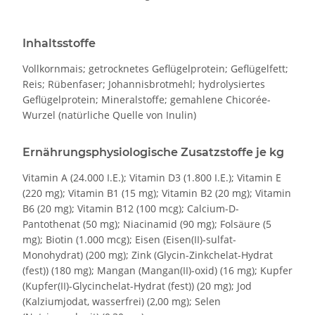
Inhaltsstoffe
Vollkornmais; getrocknetes Geflügelprotein; Geflügelfett;
Reis; Rübenfaser; Johannisbrotmehl; hydrolysiertes
Geflügelprotein; Mineralstoffe; gemahlene Chicorée-
Wurzel (natürliche Quelle von Inulin)
Ernährungsphysiologische Zusatzstoffe je kg
Vitamin A (24.000 I.E.); Vitamin D3 (1.800 I.E.); Vitamin E
(220 mg); Vitamin B1 (15 mg); Vitamin B2 (20 mg); Vitamin
B6 (20 mg); Vitamin B12 (100 mcg); Calcium-D-
Pantothenat (50 mg); Niacinamid (90 mg); Folsäure (5
mg); Biotin (1.000 mcg); Eisen (Eisen(II)-sulfat-
Monohydrat) (200 mg); Zink (Glycin-Zinkchelat-Hydrat
(fest)) (180 mg); Mangan (Mangan(II)-oxid) (16 mg); Kupfer
(Kupfer(II)-Glycinchelat-Hydrat (fest)) (20 mg); Jod
(Kalziumjodat, wasserfrei) (2,00 mg); Selen