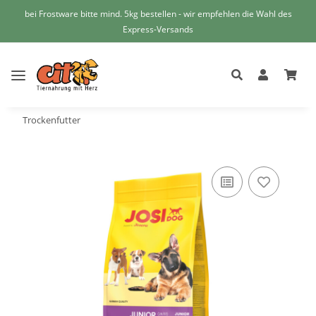
bei Frostware bitte mind. 5kg bestellen - wir empfehlen die Wahl des
Express-Versands
Trockenfutter