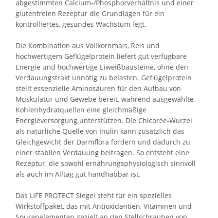
abgestimmten Calcium-/Phosphorverhältnis und einer
glutenfreien Rezeptur die Grundlagen für ein
kontrolliertes, gesundes Wachstum legt.
Die Kombination aus Vollkornmais, Reis und
hochwertigem Geflügelprotein liefert gut verfügbare
Energie und hochwertige Eiweißbausteine, ohne den
Verdauungstrakt unnötig zu belasten. Geflügelprotein
stellt essenzielle Aminosäuren für den Aufbau von
Muskulatur und Gewebe bereit, während ausgewählte
Kohlenhydratquellen eine gleichmäßige
Energieversorgung unterstützen. Die Chicorée-Wurzel
als natürliche Quelle von Inulin kann zusätzlich das
Gleichgewicht der Darmflora fördern und dadurch zu
einer stabilen Verdauung beitragen. So entsteht eine
Rezeptur, die sowohl ernährungsphysiologisch sinnvoll
als auch im Alltag gut handhabbar ist.
Das LIFE PROTECT Siegel steht für ein spezielles
Wirkstoffpaket, das mit Antioxidantien, Vitaminen und
Spurenelementen gezielt an den Stellschrauben von