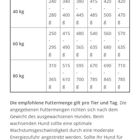
240
340
380
415
420
420
-
-
-
-
-
-
40 kg
280
400
445
485
500
470
g
g
g
g
g
g
250
415
480
540
560
570
-
-
-
-
-
-
60 kg
295
490
565
635
680
635
g
g
g
g
g
g
310
515
595
670
690
710
-
-
-
-
-
-
80 kg
365
610
700
785
845
785
g
g
g
g
g
g
Die empfohlene Futtermenge gilt pro Tier und Tag
. Die
angegebenen Futtermengen richten sich nach dem
Gewicht des ausgewachsenen Hundes. Beim
wachsenden Hund sollte eine optimale
Wachstumsgeschwindigkeit durch eine moderate
Energiezufuhr angestrebt werden. Sollte Ihr Hund für