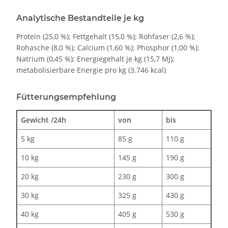
Analytische Bestandteile je kg
Protein (25,0 %); Fettgehalt (15,0 %); Rohfaser (2,6 %);
Rohasche (8,0 %); Calcium (1,60 %); Phosphor (1,00 %);
Natrium (0,45 %); Energiegehalt je kg (15,7 MJ);
metabolisierbare Energie pro kg (3.746 kcal)
Fütterungsempfehlung
Gewicht /24h
von
bis
5 kg
85 g
110 g
10 kg
145 g
190 g
20 kg
230 g
300 g
30 kg
325 g
430 g
40 kg
405 g
530 g