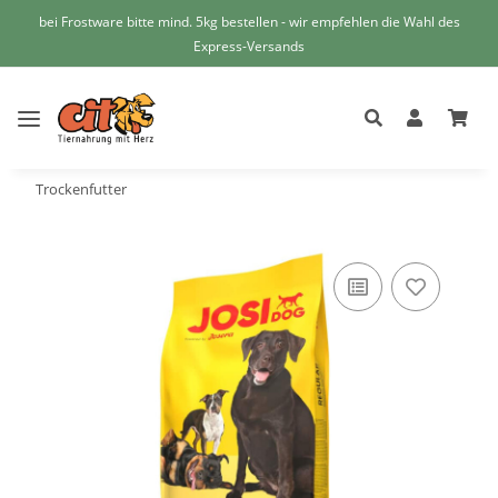
bei Frostware bitte mind. 5kg bestellen - wir empfehlen die Wahl des
Express-Versands
Trockenfutter