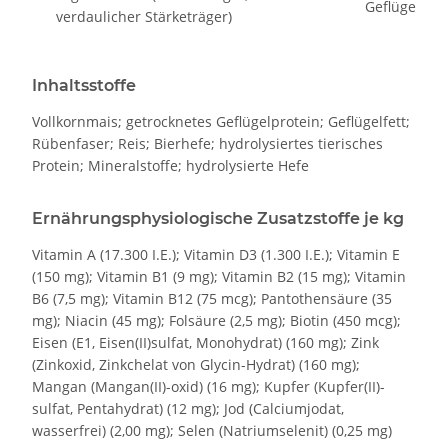
Geflügel
verdaulicher Stärketräger)
Inhaltsstoffe
Vollkornmais; getrocknetes Geflügelprotein; Geflügelfett;
Rübenfaser; Reis; Bierhefe; hydrolysiertes tierisches
Protein; Mineralstoffe; hydrolysierte Hefe
Ernährungsphysiologische Zusatzstoffe je kg
Vitamin A (17.300 I.E.); Vitamin D3 (1.300 I.E.); Vitamin E
(150 mg); Vitamin B1 (9 mg); Vitamin B2 (15 mg); Vitamin
B6 (7,5 mg); Vitamin B12 (75 mcg); Pantothensäure (35
mg); Niacin (45 mg); Folsäure (2,5 mg); Biotin (450 mcg);
Eisen (E1, Eisen(II)sulfat, Monohydrat) (160 mg); Zink
(Zinkoxid, Zinkchelat von Glycin-Hydrat) (160 mg);
Mangan (Mangan(II)-oxid) (16 mg); Kupfer (Kupfer(II)-
sulfat, Pentahydrat) (12 mg); Jod (Calciumjodat,
wasserfrei) (2,00 mg); Selen (Natriumselenit) (0,25 mg)