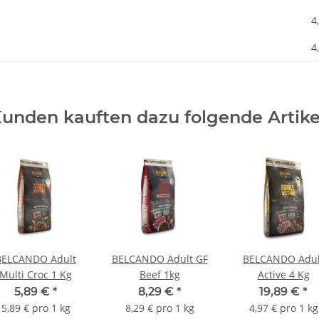
4
4
unden kauften dazu folgende Artike
BELCANDO Adult
BELCANDO Adult GF
BELCANDO Adul
Multi Croc 1 Kg
Beef 1kg
Active 4 Kg
5,89 €
*
8,29 €
*
19,89 €
*
5,89 € pro 1 kg
8,29 € pro 1 kg
4,97 € pro 1 kg