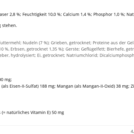
faser 2,8 %; Feuchtigkeit 10,0 %; Calcium 1,4 %; Phosphor 1,0 %; Na
g stehen.
futtermehl; Nudeln (7 %); Grieben, getrocknet; Proteine aus der Ge
0 %, Erbsen, getrocknet 1,35 %); Gerste; Geflügelfett; Bierhefe, ge
eber, hydrolysiert; Ei, getrocknet; Natriumchlorid; Dicalciumphos
100 mg;
n (als Eisen-II-Sulfat) 188 mg; Mangan (als Mangan-II-Oxid) 38 mg; Zi
 (= natürliches Vitamin E) 50 mg
4