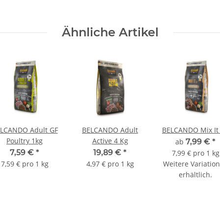
Ähnliche Artikel
LCANDO Adult GF
BELCANDO Adult
BELCANDO Mix It
Poultry 1kg
Active 4 Kg
ab
7,99 €
*
7,59 €
*
19,89 €
*
7,99 € pro 1 kg
7,59 € pro 1 kg
4,97 € pro 1 kg
Weitere Variatio
erhältlich.