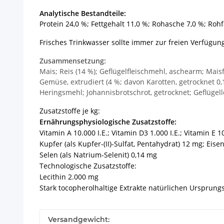
Analytische Bestandteile:
Protein 24,0 %; Fettgehalt 11,0 %; Rohasche 7,0 %; Roh
Frisches Trinkwasser sollte immer zur freien Verfügun
Zusammensetzung:
Mais; Reis (14 %); Geflügelfleischmehl, aschearm; Mais
Gemüse, extrudiert (4 %; davon Karotten, getrocknet 0,1
Heringsmehl; Johannisbrotschrot, getrocknet; Geflügell
Zusatzstoffe je kg:
Ernährungsphysiologische Zusatzstoffe:
Vitamin A 10.000 I.E.; Vitamin D3 1.000 I.E.; Vitamin E 
Kupfer (als Kupfer-(II)-Sulfat, Pentahydrat) 12 mg; Eise
Selen (als Natrium-Selenit) 0,14 mg
Technologische Zusatzstoffe:
Lecithin 2.000 mg
Stark tocopherolhaltige Extrakte natürlichen Ursprungs
Versandgewicht: