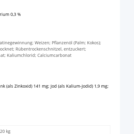
trium 0,3 %
latinegewinnung; Weizen; Pflanzenöl (Palm; Kokos);
trocknet; Rübentrockenschnitzel, entzuckert;
phat; Kaliumchlorid; Calciumcarbonat
nk (als Zinkoxid) 141 mg; Jod (als Kalium-Jodid) 1,9 mg;
,20 kg