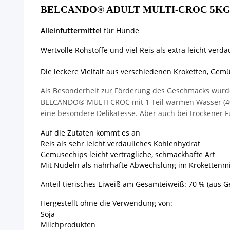
BELCANDO® ADULT MULTI-CROC 5K
Alleinfuttermittel
für Hunde
Wertvolle Rohstoffe und viel Reis als extra leicht 
Die leckere Vielfalt aus verschiedenen Kroketten, G
Als Besonderheit zur Förderung des Geschmacks wurde
BELCANDO® MULTI CROC mit 1 Teil warmen Wasser (40-50
eine besondere Delikatesse. Aber auch bei trockene
Auf die Zutaten kommt es an
Reis als sehr leicht verdauliches Kohlenhydrat
Gemüsechips leicht verträgliche, schmackhafte Art
Mit Nudeln als nahrhafte Abwechslung im Krokettenm
Anteil tierisches Eiweiß am Gesamteiweiß: 70 % (aus Ge
Hergestellt ohne die Verwendung von:
Soja
Milchprodukten