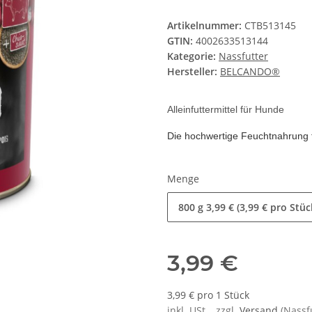
Artikelnummer:
CTB513145
GTIN:
4002633513144
Kategorie:
Nassfutter
Hersteller:
BELCANDO®
Alleinfuttermittel für Hunde
Die hochwertige Feuchtnahrung 
Menge
800 g
3,99 € (3,99 € pro Stüc
3,99 €
3,99 € pro 1 Stück
inkl. USt. , zzgl.
Versand
(Nassf