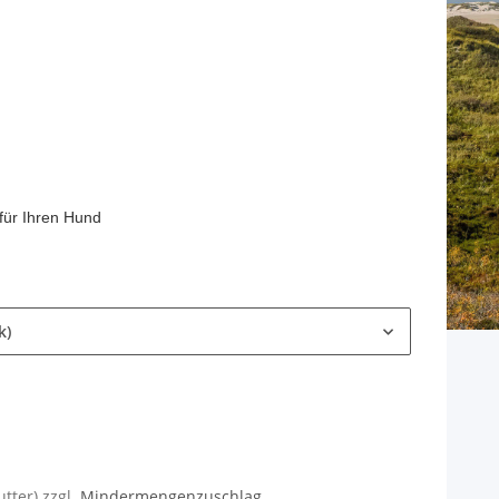
für Ihren Hund
k)
utter) zzgl.
Mindermengenzuschlag