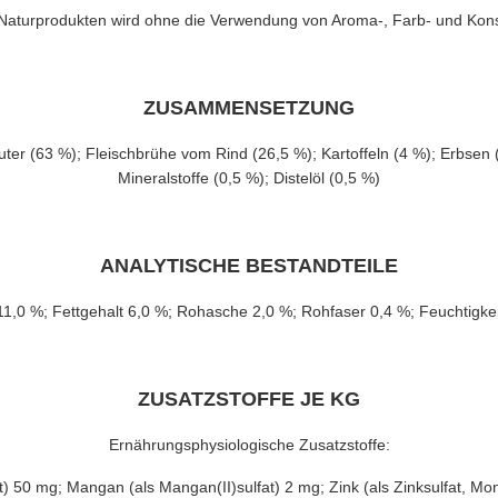
rprodukten wird ohne die Verwendung von Aroma-, Farb- und Konserv
ZUSAMMENSETZUNG
-euter (63 %); Fleischbrühe vom Rind (26,5 %); Kartoffeln (4 %); Erbsen
Mineralstoffe (0,5 %); Distelöl (0,5 %)
ANALYTISCHE BESTANDTEILE
11,0 %; Fettgehalt 6,0 %; Rohasche 2,0 %; Rohfaser 0,4 %; Feuchtigke
ZUSATZSTOFFE JE KG
Ernährungsphysiologische Zusatzstoffe:
t) 50 mg; Mangan (als Mangan(II)sulfat) 2 mg; Zink (als Zinksulfat, Mo