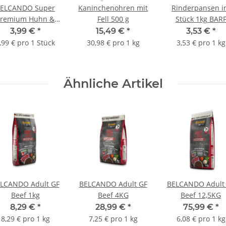
ELCANDO Super
Kaninchenohren mit
Rinderpansen 
Premium Huhn &
Fell 500 g
Stück 1kg BAR
Ente mit Hirse &
Frostfutter
3,99 €
*
15,49 €
*
3,53 €
*
Karotten 800 g
,99 € pro 1 Stück
30,98 € pro 1 kg
3,53 € pro 1 kg
Ähnliche Artikel
LCANDO Adult GF
BELCANDO Adult GF
BELCANDO Adult
Beef 1kg
Beef 4KG
Beef 12,5KG
8,29 €
*
28,99 €
*
75,99 €
*
8,29 € pro 1 kg
7,25 € pro 1 kg
6,08 € pro 1 kg